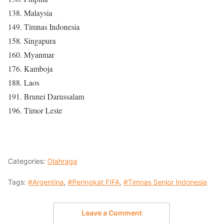
138. Malaysia
149. Timnas Indonesia
158. Singapura
160. Myanmar
176. Kamboja
188. Laos
191. Brunei Darussalam
196. Timor Leste
Categories:
Olahraga
Tags:
#Argentina
,
#Peringkat FIFA
,
#Timnas Senior Indonesia
Leave a Comment