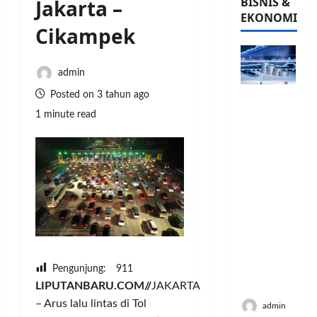
BISNIS &
Jakarta –
EKONOMI
Cikampek
admin
Posted on 3 tahun ago
PFII
Strategis
1 minute read
untuk
Memperk
uat
Sektor
Ekonomi
dan
Moneter
Jangka
Panjang
Menenga
Pengunjung:
911
h
LIPUTANBARU.COM//
JAKARTA
– Arus lalu lintas di Tol
admin