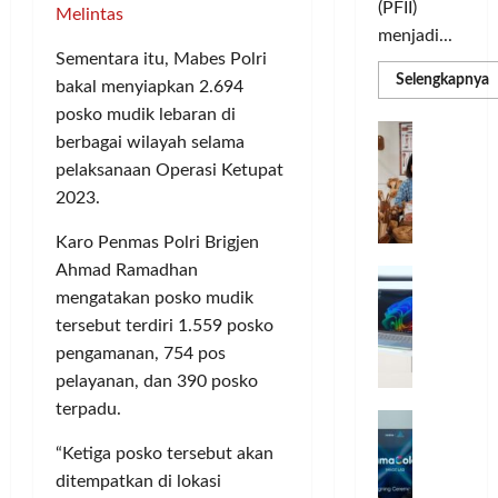
(PFII)
Melintas
menjadi...
Sementara itu, Mabes Polri
R
Selengkapnya
bakal menyiapkan 2.694
m
a
posko mudik lebaran di
P
I
S
berbagai wilayah selama
N
u
pelaksanaan Operasi Ketupat
M
A
S
2023.
C
E
d
R
M
Karo Penmas Polri Brigjen
J
A
P
Ahmad Ramadhan
A
F
M
mengatakan posko mudik
c
T
e
F
tersebut terdiri 1.559 posko
r
e
pengamanan, 754 pos
H
s
pelayanan, dan 390 posko
a
t
terpadu.
r
d
i
e
i
v
“Ketiga posko tersebut akan
a
r
a
ditempatkan di lokasi
l
k