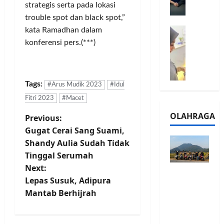
l
strategis serta pada lokasi
m
a
2
trouble spot dan black spot,”
e
n
0
M
kata Ramadhan dalam
1
G
2
e
6
a
konferensi pers.(***)
6
l
S
r
J
a
e
a
a
l
r
n
d
Tags:
u
i
#Arus Mudik 2023
#Idul
s
i
i
e
i
A
Fitri 2023
#Macet
B
s
3
j
OLAHRAGA
P
Previous:
R
5
T
a
I
Gugat Cerai Sang Suami,
G
a
n
o
m
H
h
Shandy Aulia Sudah Tidak
g
o
a
u
U
Tinggal Serumah
s
,
d
n
M
Next:
Touring
B
i
d
K
t
Lepas Susuk, Adipura
Penuh
R
r
a
M
Mantab Berhijrah
Cerita, LA
I
k
n
P
n
32 Riders
K
a
J
e
Nikmati
C
n
a
r