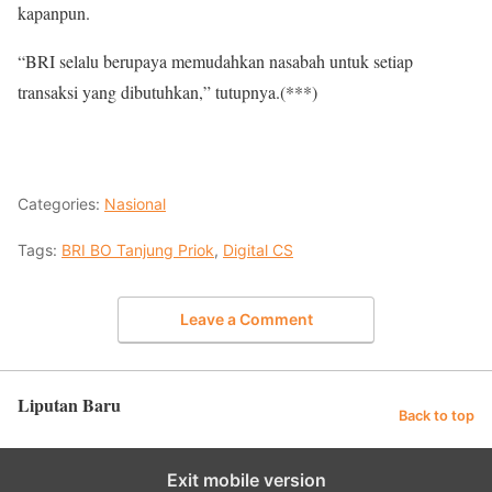
kapanpun.
“BRI selalu berupaya memudahkan nasabah untuk setiap
transaksi yang dibutuhkan,” tutupnya.(***)
Categories:
Nasional
Tags:
BRI BO Tanjung Priok
,
Digital CS
Leave a Comment
Liputan Baru
Back to top
Exit mobile version