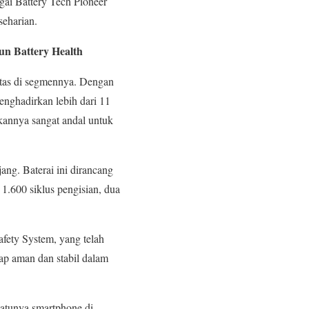
ai Battery Tech Pioneer
seharian.
un Battery Health
itas di segmennya. Dengan
nghadirkan lebih dari 11
ikannya sangat andal untuk
ng. Baterai ini dirancang
1.600 siklus pengisian, dua
fety System, yang telah
tap aman dan stabil dalam
atunya smartphone di