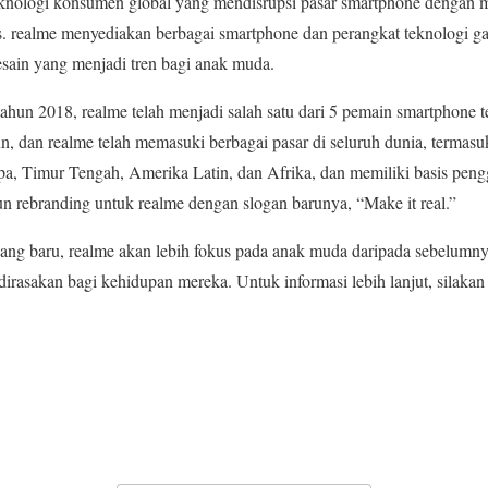
eknologi konsumen global yang mendisrupsi pasar smartphone dengan 
. realme menyediakan berbagai smartphone dan perangkat teknologi ga
esain yang menjadi tren bagi anak muda.
ahun 2018, realme telah menjadi salah satu dari 5 pemain smartphone te
n, dan realme telah memasuki berbagai pasar di seluruh dunia, termas
pa, Timur Tengah, Amerika Latin, dan Afrika, dan memiliki basis pengg
un rebranding untuk realme dengan slogan barunya, “Make it real.”
ang baru, realme akan lebih fokus pada anak muda daripada sebelum
t dirasakan bagi kehidupan mereka. Untuk informasi lebih lanjut, sila