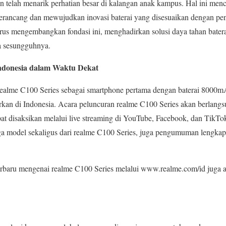
an telah menarik perhatian besar di kalangan anak kampus. Hal ini me
erancang dan mewujudkan inovasi baterai yang disesuaikan dengan pen
us mengembangkan fondasi ini, menghadirkan solusi daya tahan batera
 sesungguhnya.
ndonesia dalam Waktu Dekat
alme C100 Series sebagai smartphone pertama dengan baterai 8000mA
rkan di Indonesia. Acara peluncuran realme C100 Series akan berlang
t disaksikan melalui live streaming di YouTube, Facebook, dan TikTo
a model sekaligus dari realme C100 Series, juga pengumuman lengkap 
erbaru mengenai realme C100 Series melalui www.realme.com/id juga a