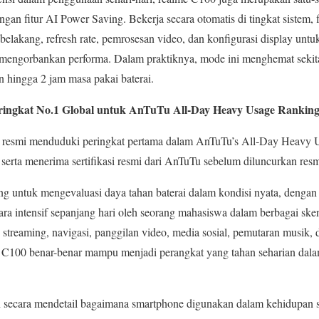
gan fitur AI Power Saving. Bekerja secara otomatis di tingkat sistem, fi
r belakang, refresh rate, pemrosesan video, dan konfigurasi display u
a mengorbankan performa. Dalam praktiknya, mode ini menghemat sekit
 hingga 2 jam masa pakai baterai.
eringkat No.1 Global untuk AnTuTu All-Day Heavy Usage Rankin
ra resmi menduduki peringkat pertama dalam AnTuTu’s All‑Day Heavy U
 serta menerima sertifikasi resmi dari AnTuTu sebelum diluncurkan resm
ng untuk mengevaluasi daya tahan baterai dalam kondisi nyata, denga
a intensif sepanjang hari oleh seorang mahasiswa dalam berbagai ske
streaming, navigasi, panggilan video, media sosial, pemutaran musik, da
100 benar-benar mampu menjadi perangkat yang tahan seharian dalam
 secara mendetail bagaimana smartphone digunakan dalam kehidupan s