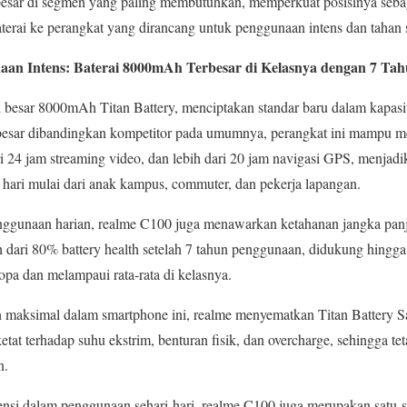
besar di segmen yang paling membutuhkan, memperkuat posisinya sebag
erai ke perangkat yang dirancang untuk penggunaan intens dan tahan 
an Intens: Baterai 8000mAh Terbesar di Kelasnya dengan 7 Tah
i besar 8000mAh Titan Battery, menciptakan standar baru dalam kapas
h besar dibandingkan kompetitor pada umumnya, perangkat ini mampu me
ri 24 jam streaming video, dan lebih dari 20 jam navigasi GPS, menjad
hari mulai dari anak kampus, commuter, dan pekerja lapangan.
ggunaan harian, realme C100 juga menawarkan ketahanan jangka panja
dari 80% battery health setelah 7 tahun penggunaan, didukung hingga 
Eropa dan melampaui rata-rata di kelasnya.
aksimal dalam smartphone ini, realme menyematkan Titan Battery Sa
etat terhadap suhu ekstrim, benturan fisik, dan overcharge, sehingga te
n.
nsi dalam penggunaan sehari-hari, realme C100 juga merupakan satu-s