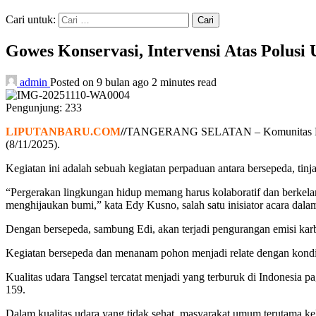
Cari untuk:
Gowes Konservasi, Intervensi Atas Polus
admin
Posted on 9 bulan ago
2 minutes read
Pengunjung:
233
LIPUTANBARU.COM
//
TANGERANG SELATAN – Komunitas Musicyc
(8/11/2025).
Kegiatan ini adalah sebuah kegiatan perpaduan antara bersepeda, t
“Pergerakan lingkungan hidup memang harus kolaboratif dan berkela
menghijaukan bumi,” kata Edy Kusno, salah satu inisiator acara dal
Dengan bersepeda, sambung Edi, akan terjadi pengurangan emisi k
Kegiatan bersepeda dan menanam pohon menjadi relate dengan kondisi
Kualitas udara Tangsel tercatat menjadi yang terburuk di Indonesia p
159.
Dalam kualitas udara yang tidak sehat, masyarakat umum terutama kelo