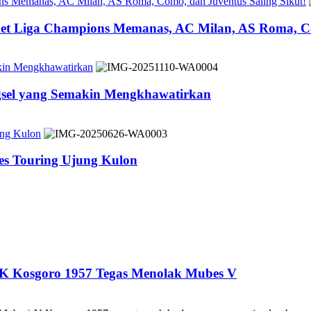
ons Memanas, AC Milan, AS Roma, Como, dan Juventus Saling Sikut!
ket Liga Champions Memanas, AC Milan, AS Roma, Co
akin Mengkhawatirkan
ngsel yang Semakin Mengkhawatirkan
ung Kulon
es Touring Ujung Kulon
DK Kosgoro 1957 Tegas Menolak Mubes V