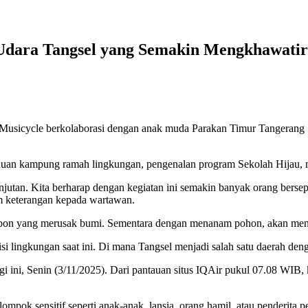
i Udara Tangsel yang Semakin Mengkhawati
le berkolaborasi dengan anak muda Parakan Timur Tangerang Sela
injauan kampung ramah lingkungan, pengenalan program Sekolah Hijau
njutan. Kita berharap dengan kegiatan ini semakin banyak orang ber
am keterangan kepada wartawan.
arbon yang merusak bumi. Sementara dengan menanam pohon, akan men
 lingkungan saat ini. Di mana Tangsel menjadi salah satu daerah deng
agi ini, Senin (3/11/2025). Dari pantauan situs IQAir pukul 07.08 WIB,
mpok sensitif seperti anak-anak, lansia, orang hamil, atau penderita 