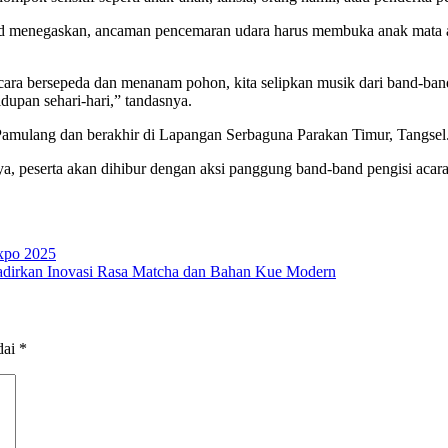
fid menegaskan, ancaman pencemaran udara harus membuka anak mata a
 acara bersepeda dan menanam pohon, kita selipkan musik dari band-ba
dupan sehari-hari,” tandasnya.
Pamulang dan berakhir di Lapangan Serbaguna Parakan Timur, Tangsel
a, peserta akan dihibur dengan aksi panggung band-band pengisi acara
xpo 2025
adirkan Inovasi Rasa Matcha dan Bahan Kue Modern
dai
*