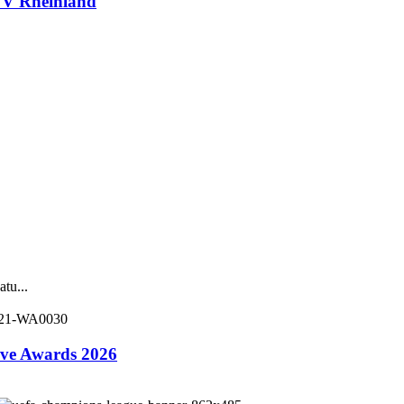
V Rheinland
tu...
ive Awards 2026