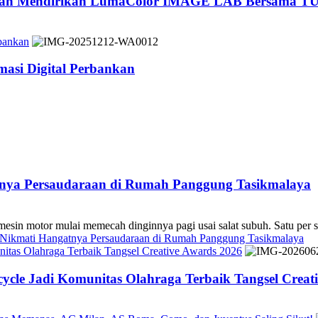
 dan Mendirikan LumaColor IMAGE LAB Bersama TÜ
bankan
asi Digital Perbankan
atnya Persaudaraan di Rumah Panggung Tasikmalaya
 mulai memecah dinginnya pagi usai salat subuh. Satu per sa
s Nikmati Hangatnya Persaudaraan di Rumah Panggung Tasikmalaya
tas Olahraga Terbaik Tangsel Creative Awards 2026
cle Jadi Komunitas Olahraga Terbaik Tangsel Creat