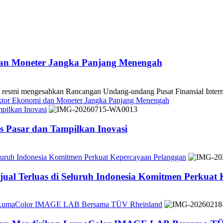
dan Moneter Jangka Panjang Menengah
 mengesahkan Rancangan Undang-undang Pusat Finansial Internasio
ektor Ekonomi dan Moneter Jangka Panjang Menengah
pilkan Inovasi
 Pasar dan Tampilkan Inovasi
Seluruh Indonesia Komitmen Perkuat Kepercayaan Pelanggan
jual Terluas di Seluruh Indonesia Komitmen Perkuat
n LumaColor IMAGE LAB Bersama TÜV Rheinland