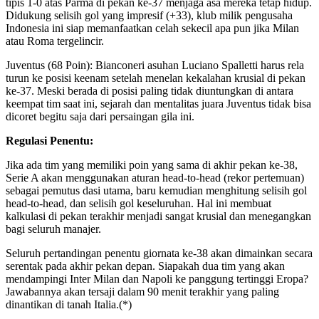
tipis 1-0 atas Parma di pekan ke-37 menjaga asa mereka tetap hidup.
Didukung selisih gol yang impresif (+33), klub milik pengusaha
Indonesia ini siap memanfaatkan celah sekecil apa pun jika Milan
atau Roma tergelincir.
​Juventus (68 Poin): Bianconeri asuhan Luciano Spalletti harus rela
turun ke posisi keenam setelah menelan kekalahan krusial di pekan
ke-37. Meski berada di posisi paling tidak diuntungkan di antara
keempat tim saat ini, sejarah dan mentalitas juara Juventus tidak bisa
dicoret begitu saja dari persaingan gila ini.
​Regulasi Penentu:
​Jika ada tim yang memiliki poin yang sama di akhir pekan ke-38,
Serie A akan menggunakan aturan head-to-head (rekor pertemuan)
sebagai pemutus dasi utama, baru kemudian menghitung selisih gol
head-to-head, dan selisih gol keseluruhan. Hal ini membuat
kalkulasi di pekan terakhir menjadi sangat krusial dan menegangkan
bagi seluruh manajer.
​Seluruh pertandingan penentu giornata ke-38 akan dimainkan secara
serentak pada akhir pekan depan. Siapakah dua tim yang akan
mendampingi Inter Milan dan Napoli ke panggung tertinggi Eropa?
Jawabannya akan tersaji dalam 90 menit terakhir yang paling
dinantikan di tanah Italia.(*)