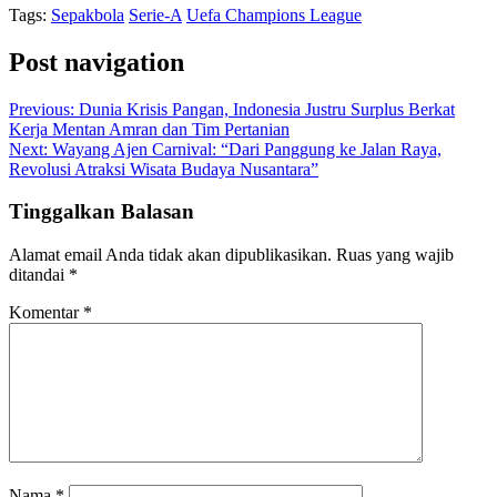
Tags:
Sepakbola
Serie-A
Uefa Champions League
Post navigation
Previous:
Dunia Krisis Pangan, Indonesia Justru Surplus Berkat
Kerja Mentan Amran dan Tim Pertanian
Next:
Wayang Ajen Carnival: “Dari Panggung ke Jalan Raya,
Revolusi Atraksi Wisata Budaya Nusantara”
Tinggalkan Balasan
Alamat email Anda tidak akan dipublikasikan.
Ruas yang wajib
ditandai
*
Komentar
*
Nama
*