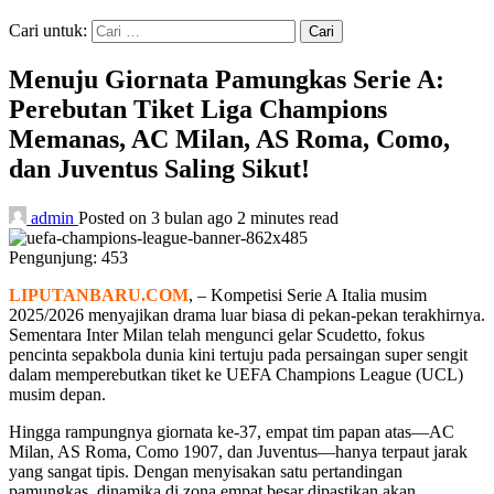
Cari untuk:
Menuju Giornata Pamungkas Serie A:
Perebutan Tiket Liga Champions
Memanas, AC Milan, AS Roma, Como,
dan Juventus Saling Sikut!
admin
Posted on 3 bulan ago
2 minutes read
Pengunjung:
453
LIPUTANBARU.COM
, – Kompetisi Serie A Italia musim
2025/2026 menyajikan drama luar biasa di pekan-pekan terakhirnya.
Sementara Inter Milan telah mengunci gelar Scudetto, fokus
pencinta sepakbola dunia kini tertuju pada persaingan super sengit
dalam memperebutkan tiket ke UEFA Champions League (UCL)
musim depan.
​Hingga rampungnya giornata ke-37, empat tim papan atas—AC
Milan, AS Roma, Como 1907, dan Juventus—hanya terpaut jarak
yang sangat tipis. Dengan menyisakan satu pertandingan
pamungkas, dinamika di zona empat besar dipastikan akan