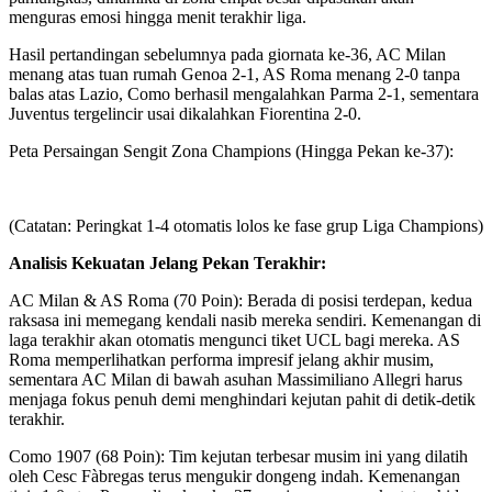
menguras emosi hingga menit terakhir liga.
Hasil pertandingan sebelumnya pada giornata ke-36, AC Milan
menang atas tuan rumah Genoa 2-1, AS Roma menang 2-0 tanpa
balas atas Lazio, Como berhasil mengalahkan Parma 2-1, sementara
Juventus tergelincir usai dikalahkan Fiorentina 2-0.
​Peta Persaingan Sengit Zona Champions (Hingga Pekan ke-37):
(Catatan: Peringkat 1-4 otomatis lolos ke fase grup Liga Champions)
Analisis Kekuatan Jelang Pekan Terakhir:
​AC Milan & AS Roma (70 Poin): Berada di posisi terdepan, kedua
raksasa ini memegang kendali nasib mereka sendiri. Kemenangan di
laga terakhir akan otomatis mengunci tiket UCL bagi mereka. AS
Roma memperlihatkan performa impresif jelang akhir musim,
sementara AC Milan di bawah asuhan Massimiliano Allegri harus
menjaga fokus penuh demi menghindari kejutan pahit di detik-detik
terakhir.
​Como 1907 (68 Poin): Tim kejutan terbesar musim ini yang dilatih
oleh Cesc Fàbregas terus mengukir dongeng indah. Kemenangan