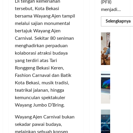
Di tengah kemeriahan
(PFII)
tersebut, Kota Bekasi
menjadi...
bersama Wayang Ajen tampil
R
Selengkapnya
melalui sajian monumental
m
a
bertajuk Wayang Ajen
P
I
S
Carnival. Sekitar 80 seniman
N
u
menghadirkan perpaduan
M
A
S
kolaborasi atraksi budaya
C
E
d
yang terdiri atas Tari
R
M
J
A
Ronggeng Bekasi Keren,
P
A
F
M
Fashion Carnaval dan Batik
c
T
Kota Bekasi, musik tradisi,
e
F
teatrikal jalanan, hingga
r
e
kemunculan spektakuler
H
s
Wayang Jumbo D’Bring.
a
t
r
d
i
Wayang Ajen Carnival bukan
e
i
v
sekadar pawai budaya,
a
r
a
l
melainkan sebuah konsep
k