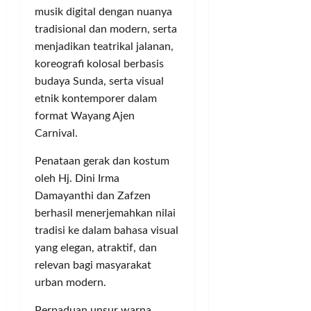
u
k
g
p
T
musik digital dengan nuanya
m
u
a
e
B
tradisional dan modern, serta
p
t
n
r
K
a
!
menjadikan teatrikal jalanan,
M
a
A
h
e
K
koreografi kolosal berbasis
S
R
l
a
e
budaya Sunda, serta visual
Posted
u
a
b
c
on
etnik kontemporer dalam
a
k
u
3
a
format Wayang Ajen
h
u
bulan
p
r
Carnival.
P
ago
k
a
a
a
a
t
I
Penataan gerak dan kostum
d
n
e
l
oleh Hj. Dini Irma
a
M
n
e
Damayanthi dan Zafzen
t
o
T
g
berhasil menerjemahkan nilai
i
n
a
a
M
e
tradisi ke dalam bahasa visual
n
l
a
y
g
yang elegan, atraktif, dan
R
r
P
e
p
relevan bagi masyarakat
g
o
r
7
urban modern.
o
l
a
0
n
i
n
Perpaduan unsur warna,