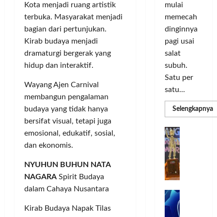
o
d
a
n
Kota menjadi ruang artistik
mulai
r
i
s
I
terbuka. Masyarakat menjadi
memecah
m
r
d
n
bagian dari pertunjukan.
dinginnya
a
i
i
o
Kirab budaya menjadi
pagi usai
s
k
S
v
i
dramaturgi bergerak yang
salat
a
e
a
D
n
l
hidup dan interaktif.
subuh.
s
i
L
u
i
Satu per
g
Wayang Ajen Carnival
u
r
satu...
i
m
membangun pengalaman
u
Posted
t
a
h
budaya yang tidak hanya
R
Selengkapnya
on
m
a
C
I
bersifat visual, tetapi juga
3
a
l
o
n
T
G
minggu
emosional, edukatif, sosial,
P
P
l
d
ago
a
C
dan ekonomis.
e
o
L
o
b
3
r
r
n
u
R
NYUHUN BUHUN NATA
b
N
I
e
n
NAGARA
Spirit Budaya
H
a
M
s
P
g
dalam Cahaya Nusantara
d
n
A
i
M
k
R
k
G
a
P
e
a
Kirab Budaya Napak Tilas
T
a
E
K
n