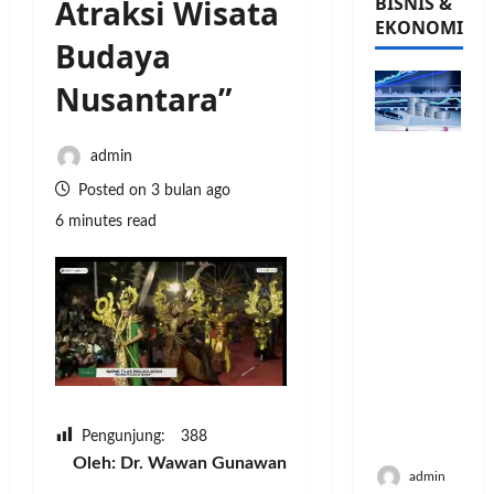
BISNIS &
Atraksi Wisata
EKONOMI
Budaya
Nusantara”
PFII
admin
Strategis
Posted on 3 bulan ago
untuk
6 minutes read
Memperk
uat
Sektor
Ekonomi
dan
Moneter
Jangka
Panjang
Menenga
Pengunjung:
388
h
Oleh: Dr. Wawan Gunawan
admin