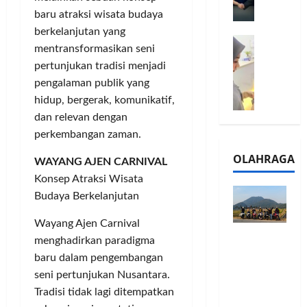
l
m
a
2
baru atraksi wisata budaya
e
n
0
berkelanjutan yang
M
1
G
2
mentransformasikan seni
e
6
a
6
pertunjukan tradisi menjadi
l
S
r
J
pengalaman publik yang
a
e
a
a
hidup, bergerak, komunikatif,
l
r
n
d
u
i
dan relevan dengan
s
i
i
e
i
perkembangan zaman.
A
B
s
3
j
OLAHRAGA
R
WAYANG AJEN CARNIVAL
5
T
a
I
G
a
Konsep Atraksi Wisata
n
m
H
h
g
Budaya Berkelanjutan
o
a
u
U
,
d
Wayang Ajen Carnival
n
M
Touring
B
i
d
K
menghadirkan paradigma
Penuh
R
r
a
M
baru dalam pengembangan
Cerita, LA
I
k
n
P
seni pertunjukan Nusantara.
32 Riders
K
a
J
e
Tradisi tidak lagi ditempatkan
Nikmati
C
n
a
r