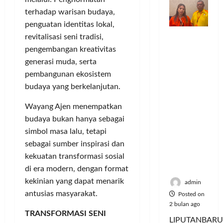
o
n
n
a
S
M
terhadap warisan budaya,
m
d
t
y
e
u
penguatan identitas lokal,
u
e
a
r
s
Dinilai
n
revitalisasi seni tradisi,
r
a
i
i
Posted
Cacat
i
v
n
e
pengembangan kreativitas
k
on
Hukum
t
e
P
A
6
,
generasi muda, serta
dan
a
n
e
bulan
:
M
pembangunan ekosistem
Dipaksak
s
ago
s
l
P
u
budaya yang berkelanjutan.
an,
S
i
a
e
s
Sejumlah
e
A
n
r
i
Wayang Ajen menempatkan
PDK
p
t
g
e
c
budaya bukan hanya sebagai
Kosgoro
e
a
g
b
y
simbol masa lalu, tetapi
1957
d
s
a
u
c
sebagai sumber inspirasi dan
Tegas
a
P
n
t
l
Menolak
kekuatan transformasi sosial
M
o
a
e
Mubes V
u
l
di era modern, dengan format
n
J
Posted
s
u
T
kekinian yang dapat menarik
a
on
admin
i
s
i
d
5
antusias masyarakat.
Posted on
c
i
k
bulan
i
2 bulan ago
y
U
ago
e
TRANSFORMASI SENI
K
LIPUTANBARU