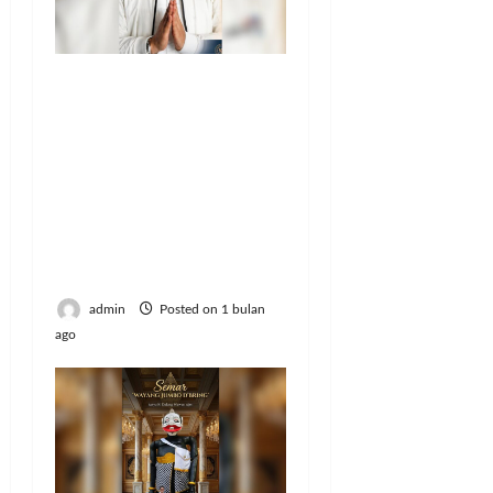
Urgensi Peraturan
Daerah tentang
Penamaan Berbasis
Bahasa Sunda: Antara
Identitas, Daya Saing
Global, dan
Kesejahteraan
Masyarakat
admin
Posted on 1 bulan
ago