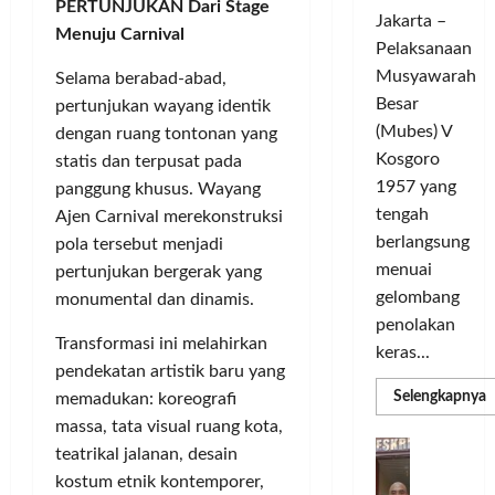
c
d
t
o
PERTUNJUKAN Dari Stage
Jakarta –
l
a
L
m
Menuju Carnival
e
Pelaksanaan
r
i
u
G
a
g
Musyawarah
n
Selama berabad-abad,
e
T
a
i
Besar
pertunjukan wayang identik
l
a
C
t
(Mubes) V
dengan ruang tontonan yang
a
n
h
a
Kosgoro
statis dan terpusat pada
r
g
a
s
1957 yang
panggung khusus. Wayang
G
s
m
O
tengah
Ajen Carnival merekonstruksi
o
e
p
l
w
berlangsung
l
pola tersebut menjadi
i
a
e
y
menuai
o
pertunjukan bergerak yang
h
s
a
n
r
gelombang
monumental dan dinamis.
T
n
s
a
penolakan
o
g
M
Transformasi ini melahirkan
g
keras...
u
S
e
a
pendekatan artistik baru yang
r
e
m
T
R
Selengkapnya
memadukan: koreografi
i
m
m
a
e
massa, tata visual ruang kota,
a
n
a
n
r
D
P
teatrikal jalanan, desain
C
g
k
a
b
e
H
kostum etnik kontemporer,
U
i
s
d
a