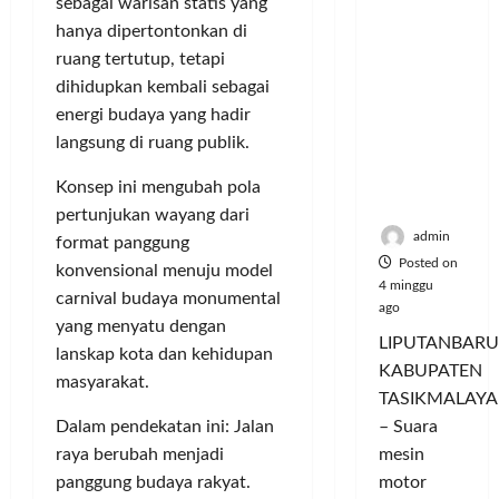
sebagai warisan statis yang
Hangatn
P
L
r
l
ya
hanya dipertontonkan di
a
u
i
u
Persauda
n
m
ruang tertutup, tetapi
n
a
raan di
c
a
g
dihidupkan kembali sebagai
s
Rumah
o
C
a
P
energi budaya yang hadir
Panggun
r
o
n
a
langsung di ruang publik.
g
a
l
P
s
Tasikmal
n
o
e
a
Konsep ini mengubah pola
aya
D
r
r
r
pertunjukan wayang dari
o
I
n
d
admin
format panggung
r
M
a
a
Posted on
konvensional menuju model
o
A
j
n
4 minggu
carnival budaya monumental
n
G
u
T
ago
g
yang menyatu dengan
E
a
a
LIPUTANBARU
T
d
lanskap kota dan kehidupan
l
m
KABUPATEN
r
a
T
p
masyarakat.
TASIKMALAYA
a
n
e
i
n
M
Dalam pendekatan ini: Jalan
– Suara
r
l
s
e
l
raya berubah menjadi
mesin
k
f
n
u
a
panggung budaya rakyat.
motor