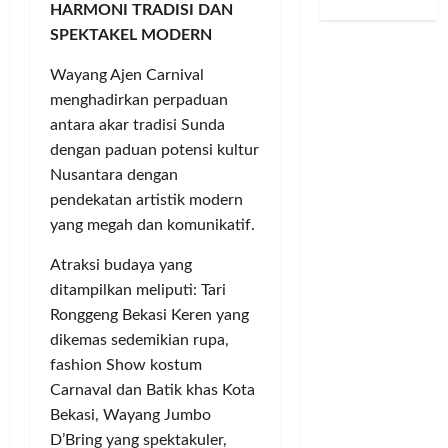
P
,
bulan
S
HARMONI TRADISI DAN
r
u
D
ago
e
d
u
d
s
SPEKTAKEL MODERN
u
n
a
k
s
i
g
d
n
Wayang Ajen Carnival
a
2
P
a
u
J
m
0
u
menghadirkan perpaduan
a
k
u
t
2
b
n
antara akar tradisi Sunda
u
v
o
6
l
J
dengan paduan potensi kultur
n
e
T
i
u
Nusantara dengan
g
n
e
k
a
Posted
pendekatan artistik modern
I
t
r
,
l
on
yang megah dan komunikatif.
m
u
t
K
B
2
a
s
a
e
bulan
e
Atraksi budaya yang
m
S
n
ago
t
l
ditampilkan meliputi: Tari
–
a
g
u
i
Ronggeng Bekasi Keren yang
R
l
k
a
S
i
i
a
dikemas sedemikian rupa,
D
a
r
n
p
P
fashion Show kostum
h
i
g
T
D
a
Carnaval dan Batik khas Kota
n
S
a
B
m
Bekasi, Wayang Jumbo
T
i
n
a
P
D’Bring yang spektakuler,