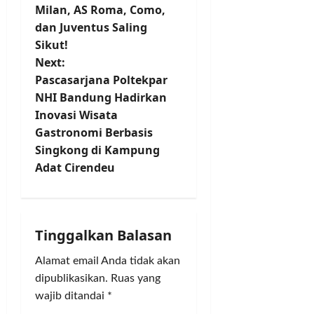
t
Milan, AS Roma, Como,
dan Juventus Saling
n
Sikut!
Next:
a
Pascasarjana Poltekpar
v
NHI Bandung Hadirkan
Inovasi Wisata
i
Gastronomi Berbasis
Singkong di Kampung
g
Adat Cirendeu
a
t
Tinggalkan Balasan
i
Alamat email Anda tidak akan
o
dipublikasikan.
Ruas yang
wajib ditandai
*
n