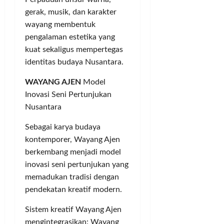
0
d
t
g
J
gerak, musik, dan karakter
a
i
S
u
wayang membentuk
M
c
i
t
pengalaman estetika yang
e
s
n
a
kuat sekaligus mempertegas
n
d
g
u
identitas budaya Nusantara.
i
g
Posted
j
S
u
on
WAYANG AJEN
Model
u
e
n
1
Inovasi Seni Pertunjukan
S
j
g
tahun
t
u
Nusantara
K
ago
a
m
a
Sebagai karya budaya
d
l
d
i
kontemporer, Wayang Ajen
a
e
o
h
r
berkembang menjadi model
n
W
G
inovasi seni pertunjukan yang
M
i
o
memadukan tradisi dengan
a
l
l
pendekatan kreatif modern.
h
a
k
a
y
a
Sistem kreatif Wayang Ajen
k
a
r
mengintegrasikan: Wayang