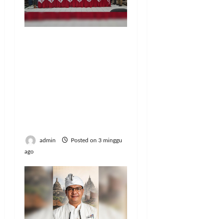
Penguatan
Manajemen Satu Pintu
Homestay Berbasis
Pokdarwis: Strategi
Mempercepat
Tranformasi Ekonomi
Pariwisata Menuju
Indonesia Emas 2045
admin
Posted on 3 minggu
ago