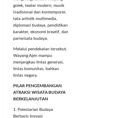
a
h
K
golek, teater modern, musik
m
S
a
tradisional dan kontemporer,
l
r
tata artistik multimedia,
e
b
Posted
m
diplomasi budaya, pendidikan
i
on
a
t
2
karakter, ekonomi kreatif, dan
n
tahun
a
pariwisata budaya.
ago
n
Melalui pendekatan tersebut,
Posted
Wayang Ajen mampu
on
Posted
2
on
menjangkau lintas generasi,
tahun
1
lintas komunitas, bahkan
ago
tahun
lintas negara.
ago
PILAR PENGEMBANGAN
ATRAKSI WISATA BUDAYA
BERKELANJUTAN
1. Pelestarian Budaya
Berbasis Inovasi