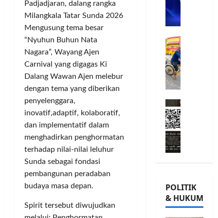
n
Padjadjaran, dalang rangka
n
L
o
u
G
Milangkala Tatar Sunda 2026
A
m
j
o
Mengusung tema besar
B
i
u
w
Posted
B
“Nyuhun Buhun Nata
G
t
G
on
e
e
o
m
8
i
Nagara”, Wayang Ajen
s
r
bulan
w
e
o
,
Carnival yang digagas Ki
ago
s
e
n
r
T
Dalang Wawan Ajen melebur
a
s
P
n
a
dengan tema yang diberikan
m
K
e
a
n
penyelenggara,
M
a
o
r
t
a
inovatif,adaptif, kolaboratif,
i
T
n
k
a
m
l
Ü
dan implementatif dalam
s
u
P
P
a
V
e
a
menghadirkan penghormatan
a
o
d
R
r
t
m
h
terhadap nilai-nilai leluhur
K
h
v
K
u
o
Sunda sebagai fondasi
e
e
a
e
n
n
pembangunan peradaban
-
i
s
p
g
,
budaya masa depan.
POLITIK
2
n
i
e
k
d
& HUKUM
,
l
,
r
a
a
Spirit tersebut diwujudkan
K
a
I
c
s
n
melalui: Penghormatan