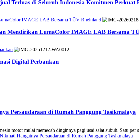
jual Terluas di Seluruh Indonesia Komitmen Perkuat
n LumaColor IMAGE LAB Bersama TÜV Rheinland
 dan Mendirikan LumaColor IMAGE LAB Bersama TÜ
bankan
asi Digital Perbankan
atnya Persaudaraan di Rumah Panggung Tasikmalaya
 mulai memecah dinginnya pagi usai salat subuh. Satu per sa
s Nikmati Hangatnya Persaudaraan di Rumah Panggung Tasikmalaya