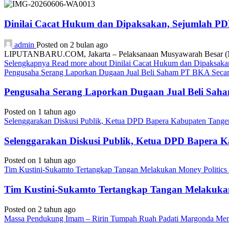
Dinilai Cacat Hukum dan Dipaksakan, Sejumlah P
admin
Posted on 2 bulan ago
LIPUTANBARU.COM, Jakarta – Pelaksanaan Musyawarah Besar (Mub
Selengkapnya
Read more about Dinilai Cacat Hukum dan Dipaksa
Pengusaha Serang Laporkan Dugaan Jual Beli Saham PT BKA Secara
Pengusaha Serang Laporkan Dugaan Jual Beli Saha
Posted on 1 tahun ago
Selenggarakan Diskusi Publik, Ketua DPD Bapera Kabupaten Tange
Selenggarakan Diskusi Publik, Ketua DPD Bapera 
Posted on 1 tahun ago
Tim Kustini-Sukamto Tertangkap Tangan Melakukan Money Politics
Tim Kustini-Sukamto Tertangkap Tangan Melakukan
Posted on 2 tahun ago
Massa Pendukung Imam – Ririn Tumpah Ruah Padati Margonda Me