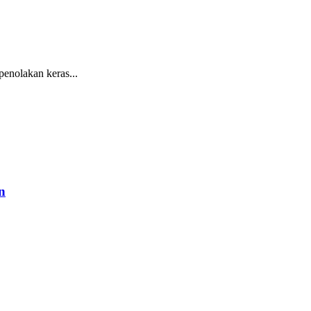
nolakan keras...
n