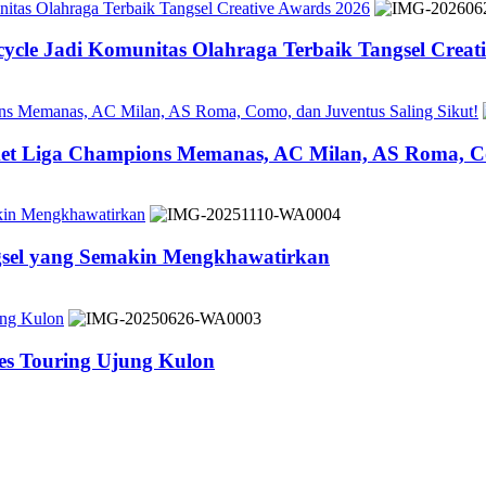
tas Olahraga Terbaik Tangsel Creative Awards 2026
cle Jadi Komunitas Olahraga Terbaik Tangsel Creat
ons Memanas, AC Milan, AS Roma, Como, dan Juventus Saling Sikut!
ket Liga Champions Memanas, AC Milan, AS Roma, Co
akin Mengkhawatirkan
ngsel yang Semakin Mengkhawatirkan
ung Kulon
es Touring Ujung Kulon