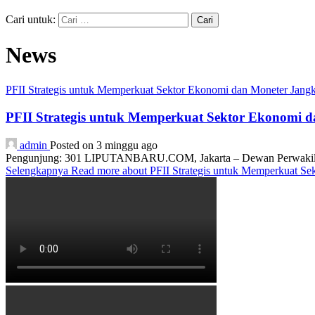
Cari untuk:
News
PFII Strategis untuk Memperkuat Sektor Ekonomi dan Moneter Jan
PFII Strategis untuk Memperkuat Sektor Ekonomi 
admin
Posted on 3 minggu ago
Pengunjung: 301 LIPUTANBARU.COM, Jakarta – Dewan Perwakilan R
Selengkapnya
Read more about PFII Strategis untuk Memperkuat S