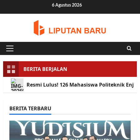
Skip
6 Agustus 2026
to
content
Primary
Menu
BERITA BERJALAN
Resmi Lulus! 126 Mahasiswa Politeknik Enji
BERITA TERBARU