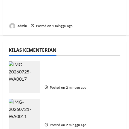
BRI KC Warung Buncit Tawarkan Solusi
Keuangan dan Layanan Langsung di
UMKM 5K Run
admin
Posted on 1 minggu ago
KILAS KEMENTERIAN
Teknologi Pertanian Dukung
PM-AAS, Kementan Perkuat SDM
Pertanian Menuju Swasembada
Posted on 2 minggu ago
Politeknik Enjiniring Perkuat
SDM dan Teknologi untuk
Swasembada Pangan
Posted on 2 minggu ago