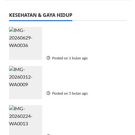
KESEHATAN & GAYA HIDUP
Kesehatan Reproduksi Masih
Terabaikan di Dunia Kerja, DKT
Indonesia Tawarkan Solusi
Konsultasi Langsung di Kantor
Posted on 1 bulan ago
Pilihan KB untuk Perempuan
Indonesia Jadi Fokus Andalan
KB di Hari Perempuan Sedunia
Posted on 5 bulan ago
Nose Herbal Indo Genjot
Produksi Kosmetik Lokal
melalui Pusat Riset Bahan Baku
Herbal