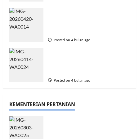
Tingkatkan Kapasitas,
Kelompok Tani Bogor Studi
Lapang di Politeknik Enjiniring
Kementan
Posted on 4 bulan ago
Drone Ambil Alih
Penyemprotan! Mahasiswa
Politeknik Enjinering Kementan
Ikut Terjun di Lahan CSR
Posted on 4 bulan ago
KEMENTERIAN PERTANIAN
Didukung 26 Organisasi
Kepemudaan, Mentan Amran
Tegaskan Tak Ada Ruang bagi