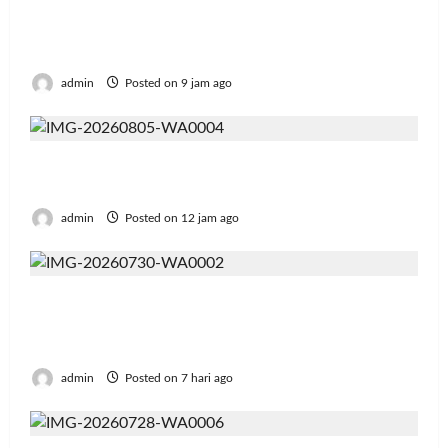
Resmi Lulus! 126 Mahasiswa Politeknik
Enjiniring Kementan Siap Terjun Dukung
Transformasi Pertanian Indonesia
admin
Posted on 9 jam ago
Jumat Berkah, BRI Bekasi Harapan Indah
Gaungkan Semangat Berbagi
admin
Posted on 12 jam ago
AMKI Tegaskan Generasi Muda Jadi Kunci
Kebangkitan Koperasi Menuju Indonesia
Emas 2045
admin
Posted on 7 hari ago