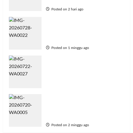
Mafia Beras Fortifikasi
Posted on 2 hari ago
Politeknik Enjiniring Kementan
Bekali Mahasiswa Kompetensi
Bahasa Inggris untuk Karier
Global
Posted on 1 minggu ago
Bangun Peternakan Sapi Perah
Terbesar di Brebes, Mentan
Amran: Selama Peternak Bisa
Produksi Susu, Kami Tidak Akan
Impor
Posted on 2 minggu ago
Bupati Bone Tantang
Mahasiswa Polbangtan Jadi
Garda Terdepan Swasembada
Pangan Nasional
Posted on 2 minggu ago