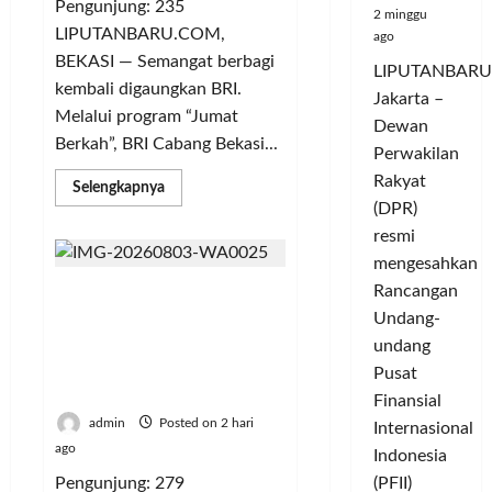
Pengunjung: 235
2 minggu
LIPUTANBARU.COM,
ago
BEKASI — Semangat berbagi
LIPUTANBARU
kembali digaungkan BRI.
Jakarta –
Melalui program “Jumat
Dewan
Berkah”, BRI Cabang Bekasi...
Perwakilan
Rakyat
Read
Selengkapnya
more
(DPR)
about
Jumat
resmi
Berkah,
mengesahkan
BRI
Bekasi
Rancangan
Didukung 26 Organisasi
Harapan
Indah
Kepemudaan, Mentan
Undang-
Gaungkan
Amran Tegaskan Tak Ada
Semangat
undang
Berbagi
Ruang bagi Mafia Beras
Pusat
Fortifikasi
Finansial
admin
Posted on 2 hari
Internasional
ago
Indonesia
(PFII)
Pengunjung: 279