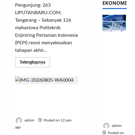
EKONOMI
Pengunjung: 263
LIPUTANBARU.COM,
Tangerang – Sebanyak 126
mahasiswa Politeknik
Enjiniring Pertanian Indonesia
PFII
(PEPI) resmi menyelesaikan
Strategis
untuk
tahapan akhir...
Memperk
Read
Selengkapnya
uat
more
Sektor
about
Resmi
Ekonomi
Lulus!
dan
126
Mahasiswa
Moneter
Jumat Berkah, BRI Bekasi
Politeknik
Enjiniring
Jangka
Harapan Indah
Kementan
Panjang
Gaungkan Semangat
Siap
Terjun
Menenga
Berbagi
Dukung
h
Transformasi
admin
Posted on 12 jam
Pertanian
Indonesia
admin
ago
Posted on