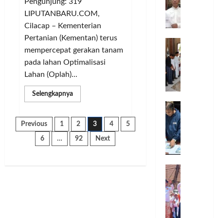
n
Pengunjung: 319
D
j
n
,
i
g
S
LIPUTANBARU.COM,
u
M
A
k
u
K
Cilacap – Kementerian
n
e
C
T
1
s
Pertanian (Kementan) terus
g
T
n
M
a
S
a
M
K
g
mempercepat gerakan tanam
i
n
M
e
h
u
k
l
pada lahan Optimalisasi
g
l
a
l
h
a
s
e
Lahan (Oplah)...
S
o
a
n
e
n
e
n
w
,
Read
Selengkapnya
l
g
r
more
a
A
T
C
g
a
about
t
Kementan
S
i
r
a
Posted
n
Paginasi
Percepat
Previous
1
2
3
4
5
i
R
m
e
on
r
Gerakan
g
Tanam
r
o
1
K
a
a
L
6
…
92
Next
pos
di
k
tahun
m
u
t
Lahan
k
a
Oplah
ago
a
a
s
i
a
p
dan
n
M
,
Cetak
t
v
n
o
Sawah
a
C
i
e
D
r
Rakyat
untuk
s
o
n
A
i
k
Posted
Perkuat
s
m
i
w
s
on
Ketahanan
a
Pangan
a
o
-
a
9
k
n
Nasional