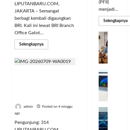
(PFII)
LIPUTANBARU.COM,
menjadi...
JAKARTA – Semangat
berbagi kembali digaungkan
R
Selengkapnya
m
BRI. Kali ini lewat BRI Branch
a
Office Gatot...
P
I
S
N
u
Read
Selengkapnya
M
A
more
S
about
C
E
BRI
d
R
BO
M
Gatot
J
A
Subroto
P
A
Mentan Amran Dorong
F
Tebar
M
90
c
Implementasi Pertanian
T
Paket
e
Modern PM-AAS,
F
Jumat
Berkah
r
Pendapatan Petani Naik
e
ke
H
Panti
Tiga Kali Lipat
s
Asuhan
a
t
Khoirul
admin
Posted on 4 minggu
r
Ittihad
d
i
Jakarta
ago
e
i
v
a
Pengunjung: 314
r
a
l
k
LIPUTANBARU.COM,