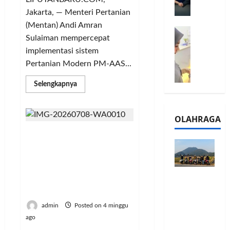
l
m
a
2
Jakarta, — Menteri Pertanian
e
n
0
(Mentan) Andi Amran
M
1
G
2
Sulaiman mempercepat
e
6
a
6
implementasi sistem
l
S
r
J
Pertanian Modern PM-AAS...
a
e
a
a
l
r
n
d
Read
Selengkapnya
u
i
s
i
more
i
about
e
i
A
Mentan
B
s
3
j
Amran
OLAHRAGA
Dorong
R
5
T
a
Implementasi
I
G
WHEN THE PANDAVAS
a
Pertanian
n
Modern
m
H
PLAY FOOTBALL: Ronaldo
h
g
PM-
o
a
Is Ronaldo… SIUUUUUUU,
AAS,
u
U
Pendapatan
,
d
A Sufi Ballad of Striving,
n
M
Petani
Touring
B
Naik
i
Noble Character, and the
d
K
Tiga
Penuh
R
r
Warrior’s Journey Home
a
M
Kali
Cerita, LA
Lipat
I
k
n
P
admin
Posted on 4 minggu
32 Riders
K
a
J
e
ago
Nikmati
C
n
a
r