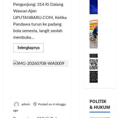
n
n
Faith,
L
o
Pengunjung: 314 Ki Dalang
u
G
Noble
A
m
j
Wawan Ajen
Character,
o
Sportsmanship,
B
i
u
w
Posted
LIPUTANBARU.COM, Ketika
Generosity,
B
G
t
and
G
on
e
Pandawa turun ke padang
the
e
o
m
8
i
s
Soul’s
bola semesta, langit seolah
r
bulan
Journey
w
e
o
,
to
membuka...
ago
s
e
n
r
T
the
Divine
a
s
P
n
a
Read
Selengkapnya
m
K
e
a
more
n
about
M
a
o
r
t
a
Wayang
i
T
n
k
Bertemu
a
m
Sepak
l
Ü
s
u
P
P
Bola:
Ki Dalang Wawan Ajen
a
V
Ki
e
a
a
o
Dalang
Hadirkan Suluk Sepak
d
R
r
t
m
h
Wawan
Bola, Pandawa dan
Ajen
K
h
v
K
u
o
Tafsirkan
Ronaldo Jadi Simbol
e
e
a
e
n
Perjalanan
n
Cristiano
Ikhtiar serta Keikhlasan
-
i
s
p
g
,
Ronaldo
POLITIK
2
n
i
e
dalam
k
d
admin
Posted on 4 minggu
& HUKUM
Perspektif
,
l
,
r
a
a
Spiritual
ago
K
a
I
c
s
n