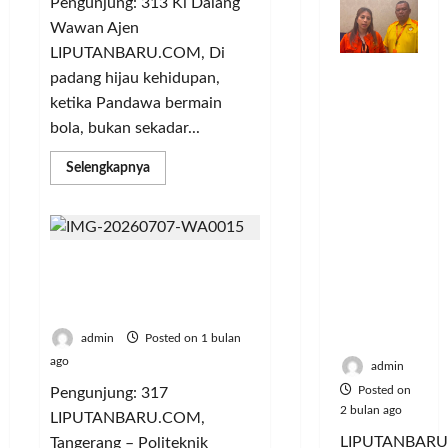
Pengunjung: 313 Ki Dalang
o
n
n
a
S
M
Wawan Ajen
m
d
t
y
e
u
u
e
a
LIPUTANBARU.COM, Di
r
s
Dinilai
n
r
a
i
padang hijau kehidupan,
i
Posted
Cacat
i
v
n
e
k
on
ketika Pandawa bermain
Hukum
t
e
P
A
6
,
bola, bukan sekadar...
dan
a
n
e
bulan
:
M
Dipaksak
s
ago
s
l
P
u
Read
Selengkapnya
an,
more
S
i
a
e
s
about
Sejumlah
e
A
n
r
Ki
i
Dalang
PDK
p
t
g
e
c
Wawan
Kosgoro
e
a
g
Ajen
b
y
104 Mahasiswa Politeknik
Hadirkan
1957
d
s
a
u
c
Suluk
Enjiniring Lulus
Tegas
a
Sepak
P
n
t
l
Sertifikasi Kompetensi
Bola,
Menolak
M
o
a
e
Pandawa
Mubes V
dan
u
l
admin
Posted on 1 bulan
n
J
Posted
Ronaldo
s
u
T
ago
Jadi
a
on
admin
Simbol
i
s
i
d
5
Posted on
Ikhtiar
Pengunjung: 317
c
i
serta
k
bulan
i
2 bulan ago
LIPUTANBARU.COM,
Keikhlasan
y
U
ago
e
K
LIPUTANBARU
Tangerang – Politeknik