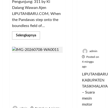
Hangatn
P
Pengunjung: 311 by Ki
L
r
l
ya
a
u
Dalang Wawan Ajen
i
u
Persauda
n
m
n
a
LIPUTANBARU.COM, When
raan di
c
a
g
s
the Pandavas step onto the
Rumah
o
C
a
P
boundless field of...
Panggun
r
o
n
a
g
a
l
P
s
Read
Selengkapnya
Tasikmal
n
more
o
e
a
about
aya
D
r
r
r
WHEN
THE
o
I
n
d
admin
PANDAVAS
r
M
a
PLAY
a
Posted on
WHEN THE PANDAVAS
FOOTBALL:
o
A
j
n
4 minggu
Ronaldo
PLAY FOOTBALL: SIUUUU
n
G
Is
u
T
ago
Beneath the Sky of
Ronaldo…
g
E
a
a
SIUUUUUUU,
Patience A Sacred Sufi
LIPUTANBARU
T
A
d
l
m
Sufi
Ballad of Faith, Noble
KABUPATEN
r
a
T
p
Ballad
Character,
of
TASIKMALAYA
a
n
e
i
Striving,
Sportsmanship,
n
M
– Suara
r
Noble
l
Generosity, and the Soul’s
Character,
s
e
l
mesin
k
and
Journey to the Divine
f
n
the
u
a
motor
Warrior’s