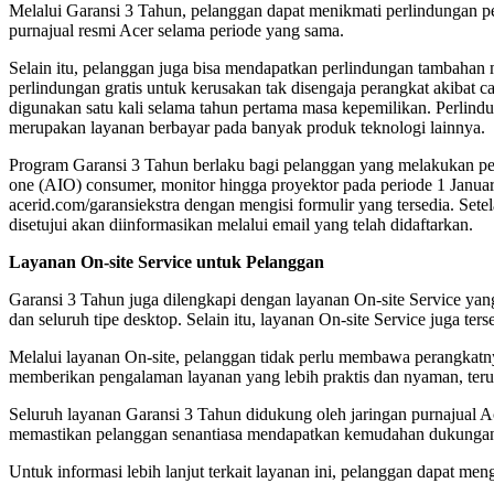
Melalui Garansi 3 Tahun, pelanggan dapat menikmati perlindungan per
purnajual resmi Acer selama periode yang sama.
Selain itu, pelanggan juga bisa mendapatkan perlindungan tambaha
perlindungan gratis untuk kerusakan tak disengaja perangkat akibat ca
digunakan satu kali selama tahun pertama masa kepemilikan. Perlin
merupakan layanan berbayar pada banyak produk teknologi lainnya.
Program Garansi 3 Tahun berlaku bagi pelanggan yang melakukan pem
one (AIO) consumer, monitor hingga proyektor pada periode 1 Janua
acerid.com/garansiekstra dengan mengisi formulir yang tersedia. Setel
disetujui akan diinformasikan melalui email yang telah didaftarkan.
Layanan On-site Service untuk Pelanggan
Garansi 3 Tahun juga dilengkapi dengan layanan On-site Service yan
dan seluruh tipe desktop. Selain itu, layanan On-site Service juga te
Melalui layanan On-site, pelanggan tidak perlu membawa perangkatnya 
memberikan pengalaman layanan yang lebih praktis dan nyaman, teru
Seluruh layanan Garansi 3 Tahun didukung oleh jaringan purnajual Ace
memastikan pelanggan senantiasa mendapatkan kemudahan dukungan t
Untuk informasi lebih lanjut terkait layanan ini, pelanggan dapat me