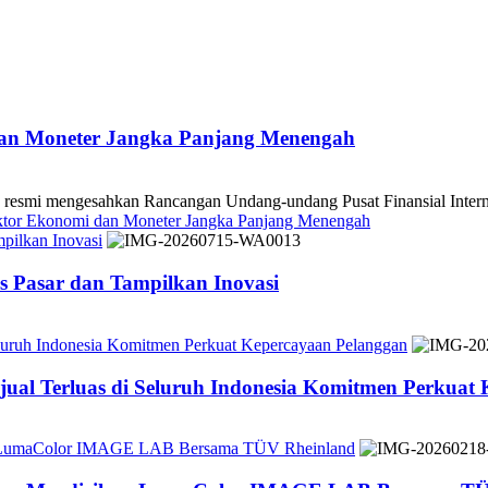
dan Moneter Jangka Panjang Menengah
 mengesahkan Rancangan Undang-undang Pusat Finansial Internasio
ektor Ekonomi dan Moneter Jangka Panjang Menengah
pilkan Inovasi
 Pasar dan Tampilkan Inovasi
Seluruh Indonesia Komitmen Perkuat Kepercayaan Pelanggan
jual Terluas di Seluruh Indonesia Komitmen Perkuat
n LumaColor IMAGE LAB Bersama TÜV Rheinland