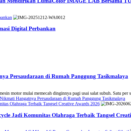
 dan Mendirikan LumaColor IMAGE LAB Bersama TÜ
bankan
asi Digital Perbankan
atnya Persaudaraan di Rumah Panggung Tasikmalaya
 mulai memecah dinginnya pagi usai salat subuh. Satu per sa
s Nikmati Hangatnya Persaudaraan di Rumah Panggung Tasikmalaya
tas Olahraga Terbaik Tangsel Creative Awards 2026
cle Jadi Komunitas Olahraga Terbaik Tangsel Creat