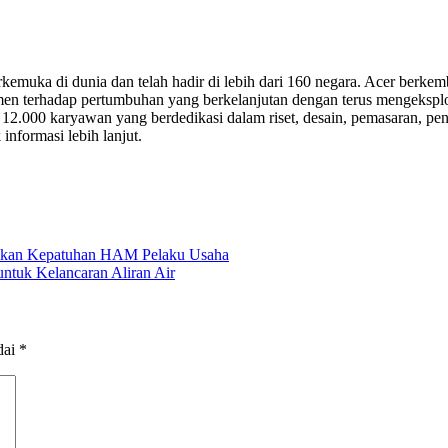
rkemuka di dunia dan telah hadir di lebih dari 160 negara. Acer berke
mitmen terhadap pertumbuhan yang berkelanjutan dengan terus mengeksp
12.000 karyawan yang berdedikasi dalam riset, desain, pemasaran, penj
nformasi lebih lanjut.
nkan Kepatuhan HAM Pelaku Usaha
ntuk Kelancaran Aliran Air
dai
*