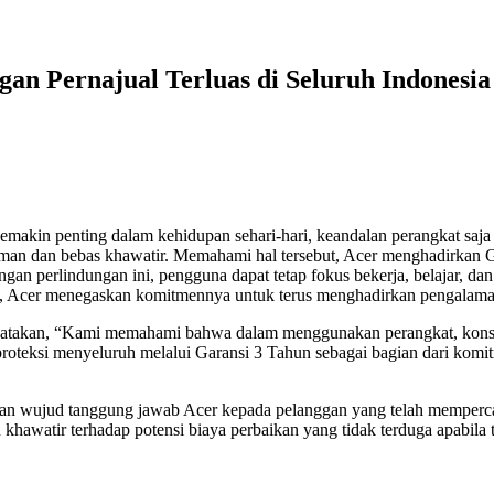
gan Pernajual Terluas di Seluruh Indones
 semakin penting dalam kehidupan sehari-hari, keandalan perangkat saj
an dan bebas khawatir. Memahami hal tersebut, Acer menghadirkan 
n perlindungan ini, pengguna dapat tetap fokus bekerja, belajar, dan 
ni, Acer menegaskan komitmennya untuk terus menghadirkan pengalama
ngatakan, “Kami memahami bahwa dalam menggunakan perangkat, konsu
n proteksi menyeluruh melalui Garansi 3 Tahun sebagai bagian dari k
pakan wujud tanggung jawab Acer kepada pelanggan yang telah memperc
 khawatir terhadap potensi biaya perbaikan yang tidak terduga apabil