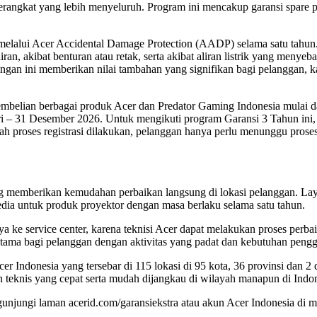
angkat yang lebih menyeluruh. Program ini mencakup garansi spare part
n melalui Acer Accidental Damage Protection (AADP) selama satu tah
iran, akibat benturan atau retak, serta akibat aliran listrik yang meny
dungan ini memberikan nilai tambahan yang signifikan bagi pelanggan
belian berbagai produk Acer dan Predator Gaming Indonesia mulai dar
ri – 31 Desember 2026. Untuk mengikuti program Garansi 3 Tahun ini,
ah proses registrasi dilakukan, pelanggan hanya perlu menunggu proses 
g memberikan kemudahan perbaikan langsung di lokasi pelanggan. Laya
rsedia untuk produk proyektor dengan masa berlaku selama satu tahun.
ke service center, karena teknisi Acer dapat melakukan proses perbaika
tama bagi pelanggan dengan aktivitas yang padat dan kebutuhan pengg
r Indonesia yang tersebar di 115 lokasi di 95 kota, 36 provinsi dan 2 d
eknis yang cepat serta mudah dijangkau di wilayah manapun di Indon
ngunjungi laman acerid.com/garansiekstra atau akun Acer Indonesia di me