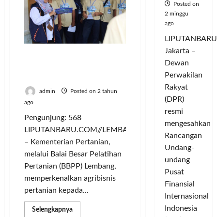
Agribisnis
Posted on
Kopi
2 minggu
ke
Petani
ago
Kabupaten
Bandung
LIPUTANBARU
Barat
Jakarta –
Gen Z Pelajari Agribisnis
Dewan
Pertanian di UPT
Perwakilan
Kementan
Rakyat
admin
Posted on 2 tahun
(DPR)
ago
resmi
Pengunjung: 568
mengesahkan
LIPUTANBARU.COM//LEMBANG
Rancangan
– Kementerian Pertanian,
Undang-
melalui Balai Besar Pelatihan
undang
Pertanian (BBPP) Lembang,
Pusat
memperkenalkan agribisnis
Finansial
pertanian kepada...
Internasional
Indonesia
Read
Selengkapnya
more