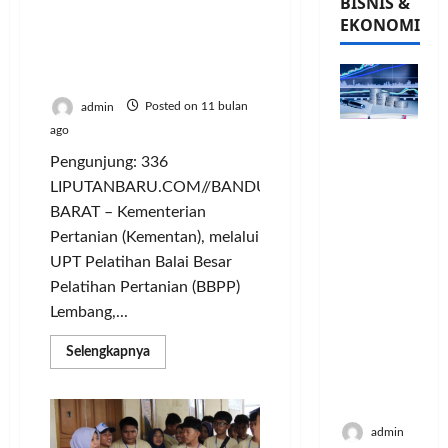
BISNIS &
UPT Pelatihan Kementan
EKONOMI
Praktikkan Agribisnis
Kopi ke Petani Kabupaten
Bandung Barat
admin
Posted on 11 bulan
ago
PFII
Strategis
Pengunjung: 336
untuk
LIPUTANBARU.COM//BANDUNG
Memperk
BARAT – Kementerian
uat
Pertanian (Kementan), melalui
Sektor
UPT Pelatihan Balai Besar
Ekonomi
Pelatihan Pertanian (BBPP)
dan
Lembang,...
Moneter
Jangka
Read
Selengkapnya
Panjang
more
Menenga
about
UPT
h
Pelatihan
Kementan
admin
Praktikkan