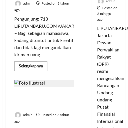
admin
admin
Posted on 3 tahun
Posted on
ago
2 minggu
Pengunjung: 713
ago
LIPUTANBARU.COM//JAKARTA
LIPUTANBARU
– Bagi sebagian mahasiswa,
Jakarta –
kadang dituntut untuk kreatif
Dewan
dan tidak lagi mengandalkan
Perwakilan
kiriman uang...
Rakyat
(DPR)
Read
Selengkapnya
more
resmi
about
Modal
mengesahkan
Kecil,
Rancangan
4
Ide
Undang-
Pertumbuhan Ekonomi
Bisnis
untuk
Indonesia Dapat Berkah
undang
Mahasiswa
Saat Lebaran dan Pemilu
Tanpa
Pusat
Ganggu
Kuliah
Finansial
admin
Posted on 3 tahun
Internasional
ago