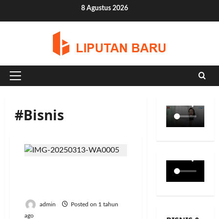
Skip
8 Agustus 2026
to
content
Primary
Menu
#Bisnis
BRI Cabang Cimanggis
Dukung Perkembangan
Bisnis UMKM di Tapos
admin
Posted on 1 tahun
ago