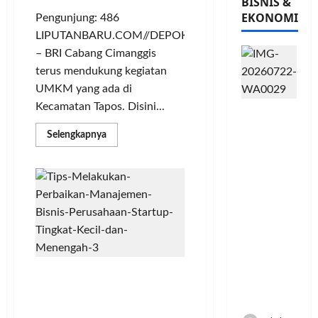
BISNIS &
EKONOMI
Pengunjung: 486
LIPUTANBARU.COM//DEPOK
– BRI Cabang Cimanggis
terus mendukung kegiatan
UMKM yang ada di
Kecamatan Tapos. Disini...
PFII
Strategis
Read
Selengkapnya
untuk
more
about
Memperk
BRI
uat
Cabang
Cimanggis
Sektor
Dukung
Perkembangan
Ekonomi
Bisnis
dan
UMKM
di
Moneter
Tapos
Jangka
Panjang
Modal Kecil, 4 Ide Bisnis
Menenga
untuk Mahasiswa Tanpa
h
Ganggu Kuliah