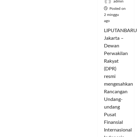
di
admin
Yayasan
Posted on
Nurul
Huda
2 minggu
Daarul
ago
Jammatul
Ma’waa
LIPUTANBARU
Jakarta –
Dewan
Perwakilan
Rakyat
(DPR)
resmi
mengesahkan
Rancangan
Undang-
undang
Pusat
Finansial
Internasional