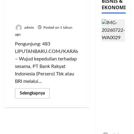
BISNIS &
Ibadah di Yayasan Nurul
EKONOMI
Huda Daarul Jammatul
Ma’waa
admin
Posted on 1 tahun
ago
Pengunjung: 483
PFII
LIPUTANBARU.COM//KARAWANG
Strategis
– Wujud kepedulian terhadap
untuk
sesama, PT Bank Rakyat
Memperk
uat
Indonesia (Persero) Tbk atau
Sektor
BRI melalui...
Ekonomi
dan
Read
Selengkapnya
more
Moneter
about
BRI
Jangka
BO
Panjang
Karawang
Bagikan
Menenga
2.500
h
Paket
Ibadah