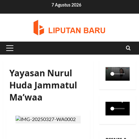
Skip
7 Agustus 2026
to
content
Primary
Menu
Yayasan Nurul
Huda Jammatul
Ma’waa
BRI BO Karawang
Bagikan 2.500 Paket