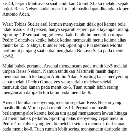
ke-40, terjadi kontroversi saat tandukan Granit Xhaka melalui sepak
pojok Reiss Nelson sudah masuk tetapi masih dapat ditangkap kiper
Antonio Adan.
Wasit Tobias Stieler asal Jerman menyatakan tidak gol karena bola
tidak masuk 100 persen, hanya separuh seperti pada tayangan ulang.
Sporting CP sempat unggul lewat kaki Paulinho menerima umpan
Pedro Goncalves ketika babak kedua memasuki menit kelima alias
menit ke-55. Sialnya, blunder bek Sporting CP Hidemasa Morita
berbuntut panjang saat coba menghalau Bukayo Saka pada menit
ke-62.
Mulai babak pertama, Arsenal mengancam pada menit ke-5 melalui
umpan Reiss Nelson. Namun tandukan Martinelli masih dapat
mendarat indah ke tangan Antonio Adan. Sporting balas menyerang
cepat melalui Pedro Goncalves yang terlalu melebar setelah
menusuk dari kanan pada menit ke-6. Tuan rumah lebih sering
mengancam daripada tim tamu pada menit ke-8.
Arsenal kembali menyerang melalui sepakan Reiss Nelson yang
masih diblok Morita pada menit ke-13. Permainan masih
berlangsung alot karena kedua tim gagal mengancam lawan hingga
20 menit babak pertama. Sporting balas menyerang cepat melalui
Pedro Goncalves yang terlalu melebar setelah menusuk dari kanan
pada menit ke-6. Tuan rumah lebih sering mengancam daripada tim