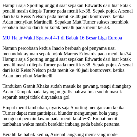
Hampir saja Sporting unggul saat sepakan Edwards dari luar kotak
penalti masih ditepis Turner pada menit ke-38. Sepak pojok Arsenal
dari kaki Reiss Nelson pada menit ke-40 jadi kontroversi ketika
Adan menyikut Martinelli. Sepakan Matt Turner sukses memblok
sepakan Inacio dari luar kotak penalti pada menit ke-33.
MU Hajar Wakil Spanyol 4-1 di Babak 16 Besar Liga Europa
Namun percobaan kedua Inacio berbuah gol penyama usai
menanduk ayunan sepak pojok Marcus Edwards pada menit ke-34.
Hampir saja Sporting unggul saat sepakan Edwards dari luar kotak
penalti masih ditepis Turner pada menit ke-38. Sepak pojok Arsenal
dari kaki Reiss Nelson pada menit ke-40 jadi kontroversi ketika
Adan menyikut Martinelli.
Tandukan Granit Xhaka sudah masuk ke gawang, tetapi ditangkap
Adan. Tampak pada tayangan grafis bahwa bola sudah masuk
separuh tetapi tidak dinyatakan gol.
Empat menit tambahan, nyaris saja Sporting mengancam ketika
Turner dapat mengantisipasi blunder mengumpan bola yang
mengenai pemain lawan pada menit ke-45+3′. Empat menit
tambahan waktu masih berakhir imbang pada babak pertama.
Beralih ke babak kedua, Arsenal langsung memasang mode