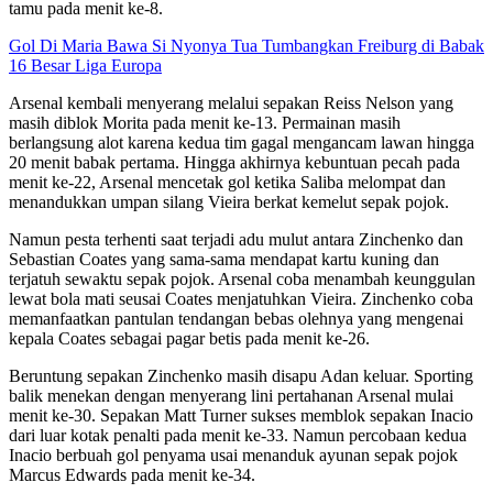
tamu pada menit ke-8.
Gol Di Maria Bawa Si Nyonya Tua Tumbangkan Freiburg di Babak
16 Besar Liga Europa
Arsenal kembali menyerang melalui sepakan Reiss Nelson yang
masih diblok Morita pada menit ke-13. Permainan masih
berlangsung alot karena kedua tim gagal mengancam lawan hingga
20 menit babak pertama. Hingga akhirnya kebuntuan pecah pada
menit ke-22, Arsenal mencetak gol ketika Saliba melompat dan
menandukkan umpan silang Vieira berkat kemelut sepak pojok.
Namun pesta terhenti saat terjadi adu mulut antara Zinchenko dan
Sebastian Coates yang sama-sama mendapat kartu kuning dan
terjatuh sewaktu sepak pojok. Arsenal coba menambah keunggulan
lewat bola mati seusai Coates menjatuhkan Vieira. Zinchenko coba
memanfaatkan pantulan tendangan bebas olehnya yang mengenai
kepala Coates sebagai pagar betis pada menit ke-26.
Beruntung sepakan Zinchenko masih disapu Adan keluar. Sporting
balik menekan dengan menyerang lini pertahanan Arsenal mulai
menit ke-30. Sepakan Matt Turner sukses memblok sepakan Inacio
dari luar kotak penalti pada menit ke-33. Namun percobaan kedua
Inacio berbuah gol penyama usai menanduk ayunan sepak pojok
Marcus Edwards pada menit ke-34.