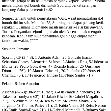
melebar. Tetapi nasib baik masih berpihak kepada Arsenal. Morita
menjaringkan gol bunuh diri untuk Sporting berkat serangan
langsung Saka pada menit ke-62.
Sempat terhenti untuk pemeriksaan VAR, wasit memutuskan gol
bunuh diri itu sah. Menit ke-78, Sporting mendapat peluang ketika
sepakan Ousmane Diomande masih menyisir ke sisi kiri gawang
Turner. Pergantian sejumlah pemain oleh Arsenal tidak mengubah
keadaan. Kedua tim sulit menambah gol hingga empat menit
tambahan waktu. (***)
Susunan Pemain:
Sporting CP (3-4-3): 1-Antonio Adan; 25-Goncalo Inacio, 4-
Sebastian Coates, 3-Jemeriah St Juste; 2-Matheus Reis, 5-Hidemasa
Morita, 28-Pedro Goncalves, 47-Ricardo Esgaio (26-Ousmane
Diomande 76′); 10-Marcus Edwards, 20-Paulinho (79-Youssef
Chermiti 76′), 17-Francisco Trincao (11-Nuno Santos 71′)
Pelatih: Ruben Amorim
Arsenal (4-3-3): 30-Matt Turner; 35-Oleksandr Zinchenko (18-
Takehiro Tomiyasu 63′), 15-Jakub Kiwior (6-Gabriel Magalhaes
71′), 12-William Saliba, 4-Ben White; 34-Granit Xhaka, 20-
Jorginho (5-Thomas Partey 71′), 21-Fabio Vieira; 24-Reiss Nelson
(10-Emile Smith-Rowe 71′), 11-Gabriel Martinelli, 7-Bukayo Saka