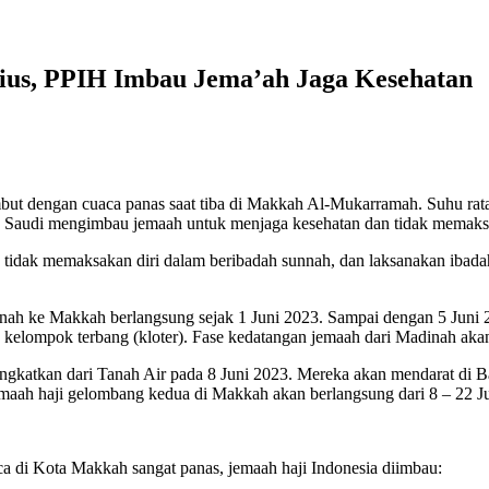
cius, PPIH Imbau Jema’ah Jaga Kesehatan
 dengan cuaca panas saat tiba di Makkah Al-Mukarramah. Suhu rata-
ab Saudi mengimbau jemaah untuk menjaga kesehatan dan tidak memaksa
tidak memaksakan diri dalam beribadah sunnah, dan laksanakan ibada
nah ke Makkah berlangsung sejak 1 Juni 2023. Sampai dengan 5 Juni 2
kelompok terbang (kloter). Fase kedatangan jemaah dari Madinah akan
ngkatkan dari Tanah Air pada 8 Juni 2023. Mereka akan mendarat di B
aah haji gelombang kedua di Makkah akan berlangsung dari 8 – 22 Ju
a di Kota Makkah sangat panas, jemaah haji Indonesia diimbau: