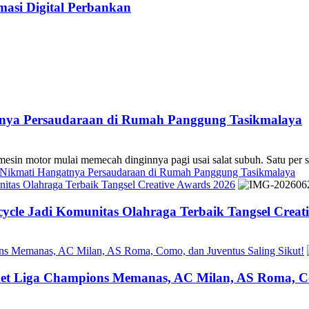
asi Digital Perbankan
atnya Persaudaraan di Rumah Panggung Tasikmalaya
 mulai memecah dinginnya pagi usai salat subuh. Satu per sa
s Nikmati Hangatnya Persaudaraan di Rumah Panggung Tasikmalaya
tas Olahraga Terbaik Tangsel Creative Awards 2026
cle Jadi Komunitas Olahraga Terbaik Tangsel Creat
ons Memanas, AC Milan, AS Roma, Como, dan Juventus Saling Sikut!
ket Liga Champions Memanas, AC Milan, AS Roma, Co