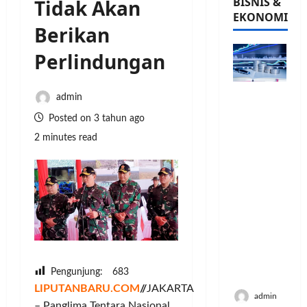
BISNIS &
Tidak Akan
EKONOMI
Berikan
Perlindungan
PFII
admin
Strategis
Posted on 3 tahun ago
untuk
2 minutes read
Memperk
uat
Sektor
Ekonomi
dan
Moneter
Jangka
Panjang
Menenga
Pengunjung:
683
h
LIPUTANBARU.COM
//
JAKARTA
admin
– Panglima Tentara Nasional