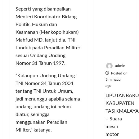
Hangatn
P
L
r
l
ya
a
Seperti yang disampaikan
u
i
u
Persauda
n
m
Menteri Koordinator Bidang
n
a
raan di
c
a
g
s
Politik, Hukum dan
Rumah
o
C
a
P
Keamanan (Menkopolhukam)
Panggun
r
o
n
a
Mahfud MD, lanjut dia, TNI
g
a
l
P
s
tunduk pada Peradilan Militer
Tasikmal
n
o
e
a
sesuai Undang Undang
aya
D
r
r
r
Nomor 31 Tahun 1997.
o
I
n
d
admin
r
M
a
a
Posted on
“Kalaupun Undang Undang
o
A
j
n
3 minggu
TNI Nomor 34 Tahun 2004
n
G
u
T
ago
g
tentang TNI Untuk Umum,
E
a
a
LIPUTANBARU
T
d
l
jadi menunggu apabila selama
m
KABUPATEN
r
a
T
p
undang-undang ini belum
TASIKMALAYA
a
n
e
i
diatur, sehingga
n
M
– Suara
r
l
menggunakan Peradilan
s
e
l
mesin
k
Militer,” katanya.
f
n
u
a
motor