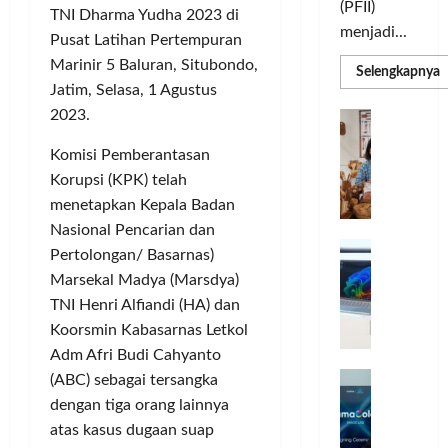
(PFII)
TNI Dharma Yudha 2023 di
menjadi...
Pusat Latihan Pertempuran
Marinir 5 Baluran, Situbondo,
R
Selengkapnya
m
Jatim, Selasa, 1 Agustus
a
P
2023.
I
S
N
u
Komisi Pemberantasan
M
A
S
Korupsi (KPK) telah
C
E
d
R
menetapkan Kepala Badan
M
J
A
Nasional Pencarian dan
P
A
F
M
Pertolongan/ Basarnas)
c
T
Marsekal Madya (Marsdya)
e
F
TNI Henri Alfiandi (HA) dan
r
e
Koorsmin Kabasarnas Letkol
H
s
Adm Afri Budi Cahyanto
a
t
r
d
(ABC) sebagai tersangka
i
e
i
v
dengan tiga orang lainnya
a
r
a
atas kasus dugaan suap
l
k