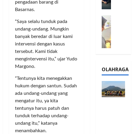
l
pengadaan barang di
m
a
2
Basarnas.
e
n
0
M
1
G
2
“Saya selalu tunduk pada
e
6
a
6
undang-undang. Mungkin
l
S
r
J
banyak beredar di luar kami
a
e
a
a
l
intervensi dengan kasus
r
n
d
u
i
tersebut. Kami tidak
s
i
i
e
i
A
mengintervensi itu,” ujar Yudo
B
s
3
j
Margono.
OLAHRAGA
R
5
T
a
I
G
a
“Tentunya kita menegakkan
n
m
H
h
g
hukum dengan santun. Sudah
o
a
u
U
ada undang-undang yang
,
d
n
M
mengatur itu, ya kita
Touring
B
i
d
K
tentunya harus patuh dan
Penuh
R
r
a
M
tunduk terhadap undang-
Cerita, LA
I
k
n
P
32 Riders
K
undang itu,” katanya
a
J
e
Nikmati
C
n
a
menambahkan.
r