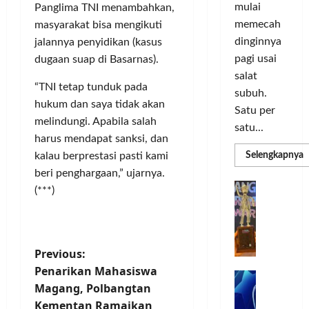
o
d
a
n
mulai
Panglima TNI menambahkan,
r
i
s
I
memecah
masyarakat bisa mengikuti
m
r
d
n
dinginnya
jalannya penyidikan (kasus
a
i
i
o
pagi usai
dugaan suap di Basarnas).
s
k
S
v
i
salat
a
e
a
“TNI tetap tunduk pada
D
n
l
subuh.
s
hukum dan saya tidak akan
i
L
u
i
Satu per
g
melindungi. Apabila salah
u
r
satu...
i
m
u
harus mendapat sanksi, dan
Posted
t
a
h
R
kalau berprestasi pasti kami
Selengkapnya
on
m
a
C
I
3
beri penghargaan,” ujarnya.
a
l
o
n
T
G
minggu
(***)
P
P
l
d
ago
a
C
e
o
L
o
b
3
r
r
n
u
R
b
N
I
e
n
P
Previous:
H
a
M
s
P
g
Penarikan Mahasiswa
d
n
A
i
M
k
o
R
Magang, Polbangtan
k
G
a
P
e
a
T
a
Kementan Ramaikan
E
K
n