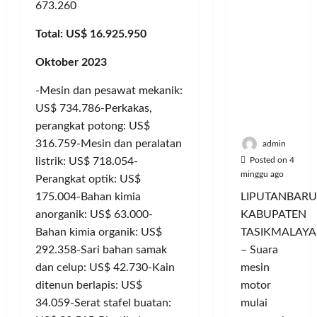
a
u
i
u
673.260
ya
n
m
n
a
Persauda
c
a
g
Total: US$ 16.925.950
s
raan di
o
C
a
P
Rumah
r
Oktober 2023
o
n
a
Panggun
a
l
P
s
g
-Mesin dan pesawat mekanik:
n
o
e
a
Tasikmal
D
US$ 734.786-Perkakas,
r
r
r
aya
o
I
perangkat potong: US$
n
d
r
M
a
a
316.759-Mesin dan peralatan
admin
o
A
j
n
Posted on 4
listrik: US$ 718.054-
n
G
u
T
minggu ago
Perangkat optik: US$
g
E
a
a
LIPUTANBARU
175.004-Bahan kimia
T
d
l
m
KABUPATEN
anorganik: US$ 63.000-
r
a
T
p
TASIKMALAYA
Bahan kimia organik: US$
a
n
e
i
n
– Suara
M
292.358-Sari bahan samak
r
l
s
e
l
mesin
dan celup: US$ 42.730-Kain
k
f
n
u
a
motor
ditenun berlapis: US$
o
d
a
n
mulai
34.059-Serat stafel buatan:
r
i
s
I