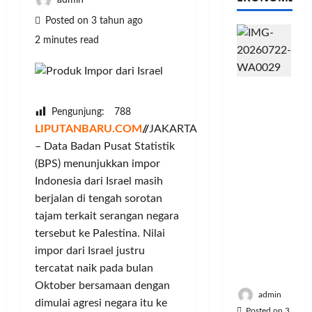
admin
Posted on 3 tahun ago
2 minutes read
PFII
Strategis
Pengunjung:
788
untuk
LIPUTANBARU.COM
//
JAKARTA
Memperk
– Data Badan Pusat Statistik
uat
(BPS) menunjukkan impor
Sektor
Ekonomi
Indonesia dari Israel masih
dan
berjalan di tengah sorotan
Moneter
tajam terkait serangan negara
Jangka
tersebut ke Palestina. Nilai
Panjang
impor dari Israel justru
Menenga
tercatat naik pada bulan
h
Oktober bersamaan dengan
admin
dimulai agresi negara itu ke
Posted on 3