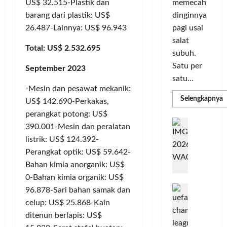
memecah
US$ 32.515-Plastik dan
m
r
d
n
dinginnya
barang dari plastik: US$
a
i
i
o
pagi usai
26.487-Lainnya: US$ 96.943
s
k
S
v
i
salat
a
e
a
Total: US$ 2.532.695
D
n
subuh.
l
s
i
L
u
i
Satu per
September 2023
g
u
r
satu...
i
m
u
-Mesin dan pesawat mekanik:
Posted
t
a
h
R
Selengkapnya
on
US$ 142.690-Perkakas,
m
a
C
I
4
a
perangkat potong: US$
l
o
n
T
minggu
G
390.001-Mesin dan peralatan
P
P
l
d
ago
a
C
listrik: US$ 124.392-
e
o
L
o
b
3
r
Perangkat optik: US$ 59.642-
r
n
u
R
b
N
I
e
Bahan kimia anorganik: US$
n
H
a
M
s
P
g
0-Bahan kimia organik: US$
d
n
A
i
M
k
96.878-Sari bahan samak dan
R
k
G
a
P
e
a
celup: US$ 25.868-Kain
T
a
E
K
n
n
ditenun berlapis: US$
n
L
o
u
G