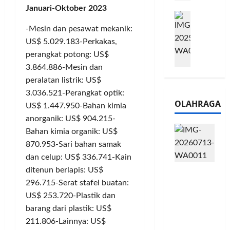
e
n
0
Januari-Oktober 2023
M
1
G
2
e
6
a
-Mesin dan pesawat mekanik:
6
l
S
r
J
US$ 5.029.183-Perkakas,
a
e
a
a
perangkat potong: US$
l
r
n
d
3.864.886-Mesin dan
u
i
s
i
peralatan listrik: US$
i
e
i
A
3.036.521-Perangkat optik:
B
s
3
j
OLAHRAGA
R
US$ 1.447.950-Bahan kimia
5
T
a
I
G
a
anorganik: US$ 904.215-
n
m
H
h
g
Bahan kimia organik: US$
o
a
u
U
870.953-Sari bahan samak
,
d
n
M
dan celup: US$ 336.741-Kain
B
i
d
K
ditenun berlapis: US$
Touring
R
r
a
M
Penuh
296.715-Serat stafel buatan:
I
k
n
P
Cerita, LA
K
US$ 253.720-Plastik dan
a
J
e
32 Riders
C
n
barang dari plastik: US$
a
r
Nikmati
P
L
r
l
211.806-Lainnya: US$
Hangatn