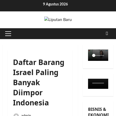
Skip
9 Agustus 2026
to
content
Primary
Menu
Daftar Barang
Israel Paling
Banyak
Diimpor
Indonesia
BISNIS &
EKONOMI