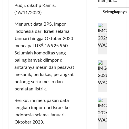
menjadi...
Pudji, dikutip Kamis,
R
Selengkapnya
(16/11/2023).
m
a
P
Menurut data BPS, impor
I
S
N
Indonesia dari Israel selama
u
M
A
Januari hingga Oktober 2023
S
C
E
mencapai US$ 16.925.950.
d
R
M
Sejumlah komoditas yang
J
A
paling banyak diimpor di
P
A
F
M
antaranya mesin dan pesawat
c
T
mekanik; perkakas, perangkat
e
F
r
potong; serta mesin dan
e
H
s
peralatan listrik.
a
t
r
d
Berikut ini merupakan data
i
e
i
v
lengkap impor dari Israel ke
a
r
a
Indonesia selama Januari-
l
k
l
Oktober 2023.
m
a
2