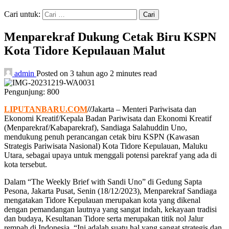
Cari untuk:
Menparekraf Dukung Cetak Biru KSPN
Kota Tidore Kepulauan Malut
admin
Posted on 3 tahun ago
2 minutes read
Pengunjung:
800
LIPUTANBARU.COM
//
Jakarta – Menteri Pariwisata dan
Ekonomi Kreatif/Kepala Badan Pariwisata dan Ekonomi Kreatif
(Menparekraf/Kabaparekraf), Sandiaga Salahuddin Uno,
mendukung penuh perancangan cetak biru KSPN (Kawasan
Strategis Pariwisata Nasional) Kota Tidore Kepulauan, Maluku
Utara, sebagai upaya untuk menggali potensi parekraf yang ada di
kota tersebut.
Dalam “The Weekly Brief with Sandi Uno” di Gedung Sapta
Pesona, Jakarta Pusat, Senin (18/12/2023), Menparekraf Sandiaga
mengatakan Tidore Kepulauan merupakan kota yang dikenal
dengan pemandangan lautnya yang sangat indah, kekayaan tradisi
dan budaya, Kesultanan Tidore serta merupakan titik nol Jalur
rempah di Indonesia, “Ini adalah suatu hal yang sangat strategis dan