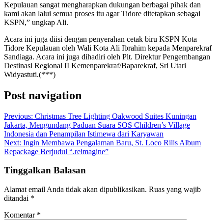
Kepulauan sangat mengharapkan dukungan berbagai pihak dan
kami akan lalui semua proses itu agar Tidore ditetapkan sebagai
KSPN,” ungkap Ali.
Acara ini juga diisi dengan penyerahan cetak biru KSPN Kota
Tidore Kepulauan oleh Wali Kota Ali Ibrahim kepada Menparekraf
Sandiaga. Acara ini juga dihadiri oleh Plt. Direktur Pengembangan
Destinasi Regional II Kemenparekraf/Baparekraf, Sri Utari
Widyastuti.(***)
Post navigation
Previous:
Christmas Tree Lighting Oakwood Suites Kuningan
Jakarta, Mengundang Paduan Suara SOS Children’s Village
Indonesia dan Penampilan Istimewa dari Karyawan
Next:
Ingin Membawa Pengalaman Baru, St. Loco Rilis Album
Repackage Berjudul “.reimagine”
Tinggalkan Balasan
Alamat email Anda tidak akan dipublikasikan.
Ruas yang wajib
ditandai
*
Komentar
*