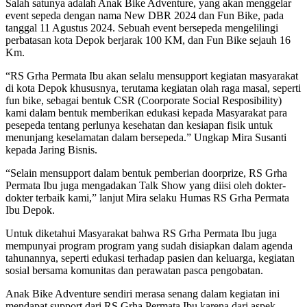
Salah satunya adalah Anak Bike Adventure, yang akan menggelar
event sepeda dengan nama New DBR 2024 dan Fun Bike, pada
tanggal 11 Agustus 2024. Sebuah event bersepeda mengelilingi
perbatasan kota Depok berjarak 100 KM, dan Fun Bike sejauh 16
Km.
“RS Grha Permata Ibu akan selalu mensupport kegiatan masyarakat
di kota Depok khususnya, terutama kegiatan olah raga masal, seperti
fun bike, sebagai bentuk CSR (Coorporate Social Resposibility)
kami dalam bentuk memberikan edukasi kepada Masyarakat para
pesepeda tentang perlunya kesehatan dan kesiapan fisik untuk
menunjang keselamatan dalam bersepeda.” Ungkap Mira Susanti
kepada Jaring Bisnis.
“Selain mensupport dalam bentuk pemberian doorprize, RS Grha
Permata Ibu juga mengadakan Talk Show yang diisi oleh dokter-
dokter terbaik kami,” lanjut Mira selaku Humas RS Grha Permata
Ibu Depok.
Untuk diketahui Masyarakat bahwa RS Grha Permata Ibu juga
mempunyai program program yang sudah disiapkan dalam agenda
tahunannya, seperti edukasi terhadap pasien dan keluarga, kegiatan
sosial bersama komunitas dan perawatan pasca pengobatan.
Anak Bike Adventure sendiri merasa senang dalam kegiatan ini
mendapat support dari RS Grha Permata Ibu karena dari aspek