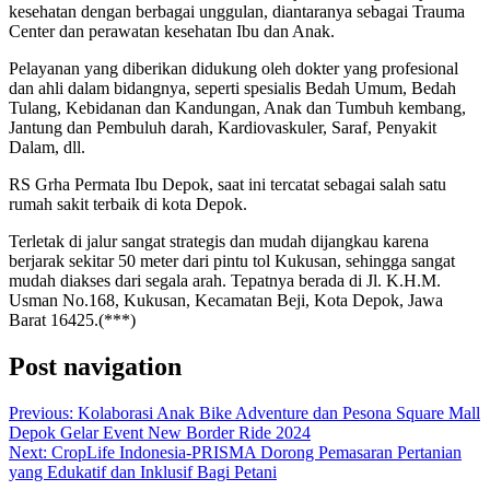
kesehatan dengan berbagai unggulan, diantaranya sebagai Trauma
Center dan perawatan kesehatan Ibu dan Anak.
Pelayanan yang diberikan didukung oleh dokter yang profesional
dan ahli dalam bidangnya, seperti spesialis Bedah Umum, Bedah
Tulang, Kebidanan dan Kandungan, Anak dan Tumbuh kembang,
Jantung dan Pembuluh darah, Kardiovaskuler, Saraf, Penyakit
Dalam, dll.
RS Grha Permata Ibu Depok, saat ini tercatat sebagai salah satu
rumah sakit terbaik di kota Depok.
Terletak di jalur sangat strategis dan mudah dijangkau karena
berjarak sekitar 50 meter dari pintu tol Kukusan, sehingga sangat
mudah diakses dari segala arah. Tepatnya berada di Jl. K.H.M.
Usman No.168, Kukusan, Kecamatan Beji, Kota Depok, Jawa
Barat 16425.(***)
Post navigation
Previous:
Kolaborasi Anak Bike Adventure dan Pesona Square Mall
Depok Gelar Event New Border Ride 2024
Next:
CropLife Indonesia-PRISMA Dorong Pemasaran Pertanian
yang Edukatif dan Inklusif Bagi Petani