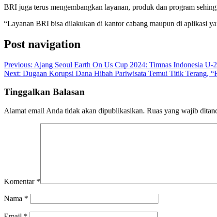
BRI juga terus mengembangkan layanan, produk dan program sehing
“Layanan BRI bisa dilakukan di kantor cabang maupun di aplikasi y
Post navigation
Previous:
Ajang Seoul Earth On Us Cup 2024: Timnas Indonesia U-
Next:
Dugaan Korupsi Dana Hibah Pariwisata Temui Titik Terang, “R
Tinggalkan Balasan
Alamat email Anda tidak akan dipublikasikan.
Ruas yang wajib ditan
Komentar
*
Nama
*
Email
*