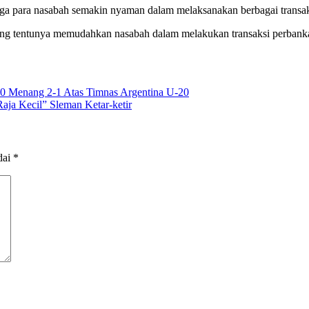
ga para nasabah semakin nyaman dalam melaksanakan berbagai transak
ang tentunya memudahkan nasabah dalam melakukan transaksi perbanka
20 Menang 2-1 Atas Timnas Argentina U-20
aja Kecil” Sleman Ketar-ketir
dai
*