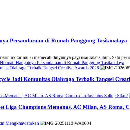
atnya Persaudaraan di Rumah Panggung Tasikmalaya
 mulai memecah dinginnya pagi usai salat subuh. Satu per sa
s Nikmati Hangatnya Persaudaraan di Rumah Panggung Tasikmalaya
tas Olahraga Terbaik Tangsel Creative Awards 2026
cle Jadi Komunitas Olahraga Terbaik Tangsel Creat
ons Memanas, AC Milan, AS Roma, Como, dan Juventus Saling Sikut!
ket Liga Champions Memanas, AC Milan, AS Roma, Co
akin Mengkhawatirkan