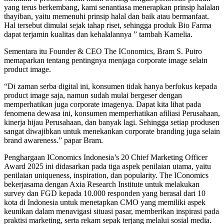
yang terus berkembang, kami senantiasa menerapkan prinsip halalan
thayiban, yaitu memenuhi prinsip halal dan baik atau bermanfaat.
Hal tersebut dimulai sejak tahap riset, sehingga produk Bio Farma
dapat terjamin kualitas dan kehalalannya ” tambah Kamelia.
Sementara itu Founder & CEO The IConomics, Bram S. Putro
memaparkan tentang pentingnya menjaga corporate image selain
product image.
“Di zaman serba digital ini, konsumen tidak hanya berfokus kepada
product image saja, namun sudah mulai bergeser dengan
memperhatikan juga corporate imagenya. Dapat kita lihat pada
fenomena dewasa ini, konsumen memperhatikan afiliasi Perusahaan,
kinerja hijau Perusahaan, dan banyak lagi. Sehingga setiap produsen
sangat diwajibkan untuk menekankan corporate branding juga selain
brand awareness.” papar Bram.
Penghargaan IConomics Indonesia’s 20 Chief Marketing Officer
Award 2025 ini didasarkan pada tiga aspek penilaian utama, yaitu
penilaian uniqueness, inspiration, dan popularity. The IConomics
bekerjasama dengan Axia Research Institute untuk melakukan
survey dan FGD kepada 10.000 responden yang berasal dari 10
kota di Indonesia untuk menetapkan CMO yang memiliki aspek
keunikan dalam menavigasi situasi pasar, memberikan inspirasi pada
praktisi marketing, serta rekam sepak terjang melalui sosial media.