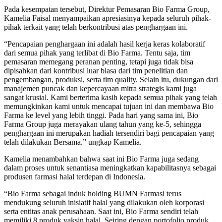
Pada kesempatan tersebut, Direktur Pemasaran Bio Farma Group,
Kamelia Faisal menyampaikan apresiasinya kepada seluruh pihak-
pihak terkait yang telah berkontribusi atas penghargaan ini.
“Pencapaian penghargaan ini adalah hasil kerja keras kolaboratif
dari semua pihak yang terlibat di Bio Farma. Tentu saja, tim
pemasaran memegang peranan penting, tetapi juga tidak bisa
dipisahkan dari kontribusi luar biasa dari tim penelitian dan
pengembangan, produksi, serta tim quality. Selain itu, dukungan dari
manajemen puncak dan kepercayaan mitra strategis kami juga
sangat krusial. Kami berterima kasih kepada semua pihak yang telah
memungkinkan kami untuk mencapai tujuan ini dan membawa Bio
Farma ke level yang lebih tinggi. Pada hari yang sama ini, Bio
Farma Group juga merayakan ulang tahun yang ke-5, sehingga
penghargaan ini merupakan hadiah tersendiri bagi pencapaian yang
telah dilakukan Bersama.” ungkap Kamelia.
Kamelia menambahkan bahwa saat ini Bio Farma juga sedang
dalam proses untuk senantiasa meningkatkan kapabilitasnya sebagai
produsen farmasi halal terdepan di Indonesia.
“Bio Farma sebagai induk holding BUMN Farmasi terus
mendukung seluruh inisiatif halal yang dilakukan oleh korporasi
serta entitas anak perusahaan. Saat ini, Bio Farma sendiri telah
memiliki 8 produk vaksin halal. Seiring dengan portofolio produk