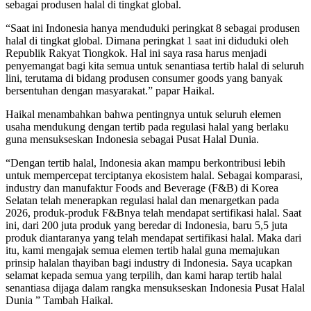
sebagai produsen halal di tingkat global.
“Saat ini Indonesia hanya menduduki peringkat 8 sebagai produsen
halal di tingkat global. Dimana peringkat 1 saat ini diduduki oleh
Republik Rakyat Tiongkok. Hal ini saya rasa harus menjadi
penyemangat bagi kita semua untuk senantiasa tertib halal di seluruh
lini, terutama di bidang produsen consumer goods yang banyak
bersentuhan dengan masyarakat.” papar Haikal.
Haikal menambahkan bahwa pentingnya untuk seluruh elemen
usaha mendukung dengan tertib pada regulasi halal yang berlaku
guna mensukseskan Indonesia sebagai Pusat Halal Dunia.
“Dengan tertib halal, Indonesia akan mampu berkontribusi lebih
untuk mempercepat terciptanya ekosistem halal. Sebagai komparasi,
industry dan manufaktur Foods and Beverage (F&B) di Korea
Selatan telah menerapkan regulasi halal dan menargetkan pada
2026, produk-produk F&Bnya telah mendapat sertifikasi halal. Saat
ini, dari 200 juta produk yang beredar di Indonesia, baru 5,5 juta
produk diantaranya yang telah mendapat sertifikasi halal. Maka dari
itu, kami mengajak semua elemen tertib halal guna memajukan
prinsip halalan thayiban bagi industry di Indonesia. Saya ucapkan
selamat kepada semua yang terpilih, dan kami harap tertib halal
senantiasa dijaga dalam rangka mensukseskan Indonesia Pusat Halal
Dunia ” Tambah Haikal.