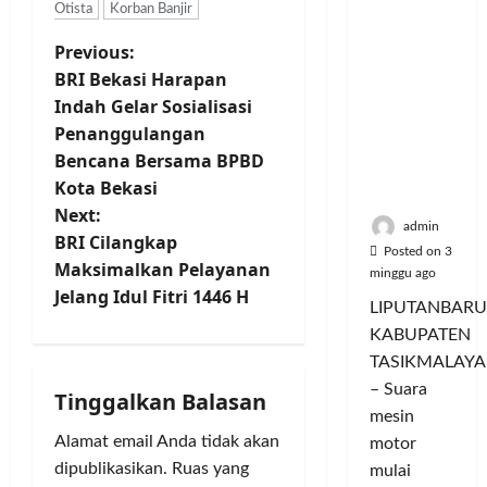
Hangatn
a
u
i
u
Otista
Korban Banjir
ya
n
m
n
a
P
Persauda
Previous:
c
a
g
s
raan di
o
BRI Bekasi Harapan
C
a
P
o
Rumah
r
o
Indah Gelar Sosialisasi
n
a
Panggun
a
l
P
s
Penanggulangan
s
g
n
o
e
a
Bencana Bersama BPBD
Tasikmal
D
r
r
r
t
Kota Bekasi
aya
o
I
n
d
Next:
r
M
a
a
admin
n
BRI Cilangkap
o
A
j
n
Posted on 3
Maksimalkan Pelayanan
n
G
u
T
minggu ago
a
g
E
Jelang Idul Fitri 1446 H
a
a
LIPUTANBARU
T
d
l
v
m
KABUPATEN
r
a
T
p
TASIKMALAYA
a
n
i
e
i
n
– Suara
M
r
l
Tinggalkan Balasan
s
g
e
l
mesin
k
f
n
u
a
Alamat email Anda tidak akan
motor
a
o
d
a
n
dipublikasikan.
Ruas yang
mulai
r