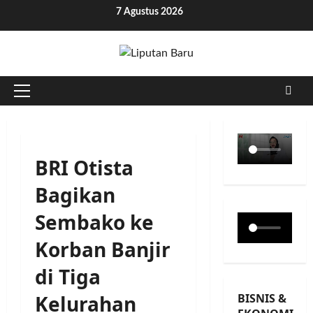
Skip
7 Agustus 2026
to
content
Primary
Menu
BRI Otista
Bagikan
Sembako ke
Korban Banjir
di Tiga
BISNIS &
Kelurahan