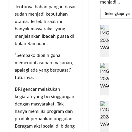
menjadi...
Tentunya bahan pangan dasar
R
Selengkapnya
sudah menjadi kebutuhan
m
utama. Terlebih saat ini
a
P
I
banyak masyarakat yang
S
N
u
menjalankan ibadah puasa di
M
A
S
bulan Ramadan.
C
E
d
R
M
“Sembako dipilih guna
J
A
memenuhi asupan makanan,
P
A
F
M
apalagi ada yang berpuasa,”
c
T
tuturnya.
e
F
r
e
BRI gencar melakukan
H
s
kegiatan yang bersinggungan
a
t
r
dengan masyarakat. Tak
d
i
e
i
v
hanya memiliki program dan
a
r
a
produk perbankan unggulan.
l
k
l
Beragam aksi sosial di bidang
m
a
2