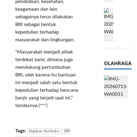
pendidikan, kesehatan,
e
n
0
keagamaan dan lain
M
1
G
2
sebagainya terus dilakukan
e
6
a
6
l
S
BRI sebagai bentuk
r
J
a
e
a
kepedulian terhadap
a
l
r
n
d
masyarakat dan lingkungan.
u
i
s
i
i
e
i
“Masyarakat menjadi pihak
A
B
s
3
j
terdekat kami, dimana juga
OLAHRAGA
R
5
T
a
mendukung pertumbuhan
I
G
a
n
BRI, oleh karena itu bantuan
m
H
h
g
ini menjadi salah satu bentuk
o
a
u
U
kepedulian terhadap bencana
,
d
n
M
B
banjir yang terjadi saat ini,”
i
d
K
Touring
R
r
tandasnya.(***)
a
M
Penuh
I
k
n
P
Cerita, LA
K
a
J
e
32 Riders
C
n
a
r
Nikmati
Tags:
P
Bagikan Sembako
BRI
L
r
l