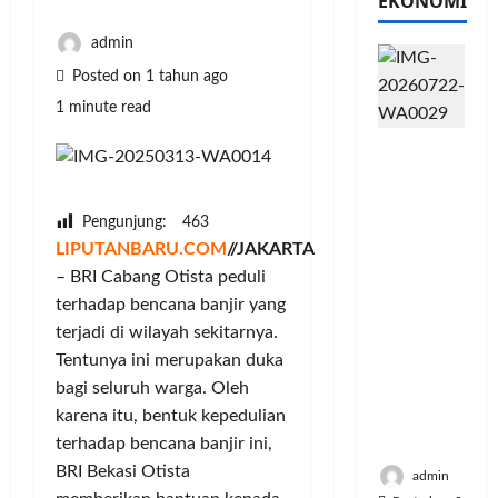
EKONOMI
admin
Posted on 1 tahun ago
1 minute read
PFII
Strategis
untuk
Memperk
Pengunjung:
463
uat
LIPUTANBARU.COM
//JAKARTA
Sektor
– BRI Cabang Otista peduli
Ekonomi
terhadap bencana banjir yang
dan
terjadi di wilayah sekitarnya.
Moneter
Tentunya ini merupakan duka
Jangka
bagi seluruh warga. Oleh
Panjang
karena itu, bentuk kepedulian
Menenga
h
terhadap bencana banjir ini,
BRI Bekasi Otista
admin