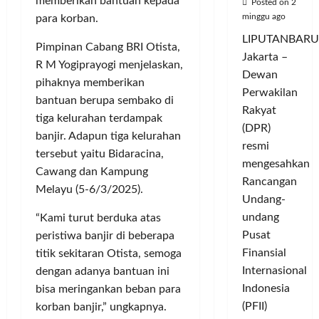
memberikan bantuan kepada
Posted on 2
minggu ago
para korban.
LIPUTANBARU
Pimpinan Cabang BRI Otista,
Jakarta –
R M Yogiprayogi menjelaskan,
Dewan
pihaknya memberikan
Perwakilan
bantuan berupa sembako di
Rakyat
tiga kelurahan terdampak
(DPR)
banjir. Adapun tiga kelurahan
resmi
tersebut yaitu Bidaracina,
mengesahkan
Cawang dan Kampung
Rancangan
Melayu (5-6/3/2025).
Undang-
undang
“Kami turut berduka atas
Pusat
peristiwa banjir di beberapa
Finansial
titik sekitaran Otista, semoga
Internasional
dengan adanya bantuan ini
Indonesia
bisa meringankan beban para
(PFII)
korban banjir,” ungkapnya.