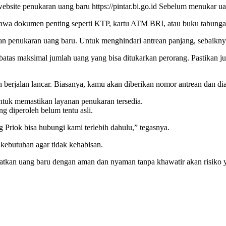
website penukaran uang baru https://pintar.bi.go.id Sebelum menukar u
wa dokumen penting seperti KTP, kartu ATM BRI, atau buku tabungan se
penukaran uang baru. Untuk menghindari antrean panjang, sebaiknya da
atas maksimal jumlah uang yang bisa ditukarkan perorang. Pastikan ju
an berjalan lancar. Biasanya, kamu akan diberikan nomor antrean dan di
untuk memastikan layanan penukaran tersedia.
ng diperoleh belum tentu asli.
 Priok bisa hubungi kami terlebih dahulu,” tegasnya.
kebutuhan agar tidak kehabisan.
atkan uang baru dengan aman dan nyaman tanpa khawatir akan risiko ya