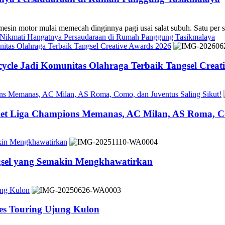
 mulai memecah dinginnya pagi usai salat subuh. Satu per sa
s Nikmati Hangatnya Persaudaraan di Rumah Panggung Tasikmalaya
tas Olahraga Terbaik Tangsel Creative Awards 2026
cle Jadi Komunitas Olahraga Terbaik Tangsel Creat
ons Memanas, AC Milan, AS Roma, Como, dan Juventus Saling Sikut!
ket Liga Champions Memanas, AC Milan, AS Roma, Co
akin Mengkhawatirkan
ngsel yang Semakin Mengkhawatirkan
ung Kulon
es Touring Ujung Kulon