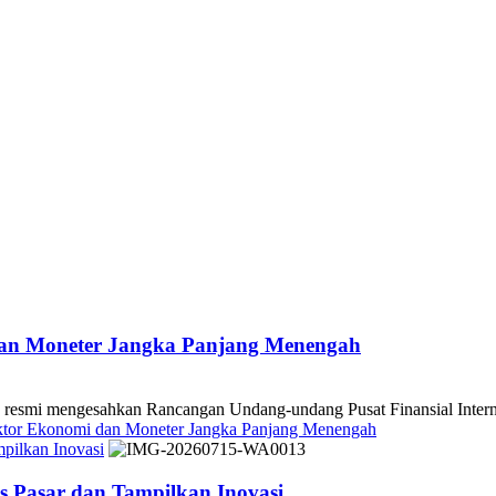
dan Moneter Jangka Panjang Menengah
 mengesahkan Rancangan Undang-undang Pusat Finansial Internasio
ektor Ekonomi dan Moneter Jangka Panjang Menengah
pilkan Inovasi
 Pasar dan Tampilkan Inovasi