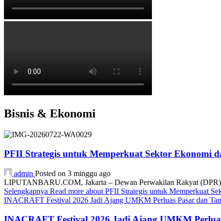
Bisnis & Ekonomi
PFII Strategis untuk Memperkuat Sektor Ekonomi 
admin
Posted on 3 minggu ago
LIPUTANBARU.COM, Jakarta – Dewan Perwakilan Rakyat (DPR) resmi
Selengkapnya
Read more about PFII Strategis untuk Memperkuat S
INACRAFT Festival 2026 Jadi Ajang UMKM Perluas Pasar dan Tam
INACRAFT Festival 2026 Jadi Ajang UMKM Perluas