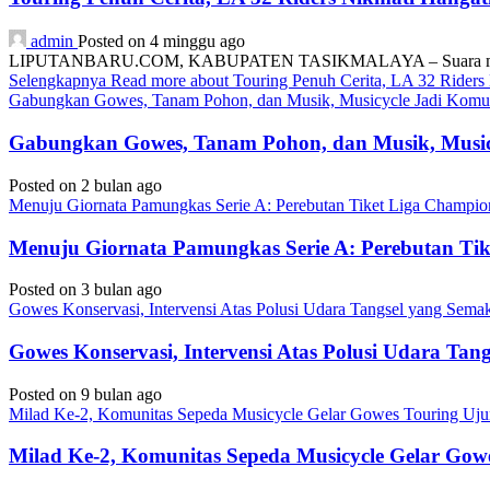
admin
Posted on 4 minggu ago
LIPUTANBARU.COM, KABUPATEN TASIKMALAYA – Suara mesin motor
Selengkapnya
Read more about Touring Penuh Cerita, LA 32 Rider
Gabungkan Gowes, Tanam Pohon, dan Musik, Musicycle Jadi Komuni
Gabungkan Gowes, Tanam Pohon, dan Musik, Musicy
Posted on 2 bulan ago
Menuju Giornata Pamungkas Serie A: Perebutan Tiket Liga Champi
Menuju Giornata Pamungkas Serie A: Perebutan Ti
Posted on 3 bulan ago
Gowes Konservasi, Intervensi Atas Polusi Udara Tangsel yang Sem
Gowes Konservasi, Intervensi Atas Polusi Udara Ta
Posted on 9 bulan ago
Milad Ke-2, Komunitas Sepeda Musicycle Gelar Gowes Touring Uj
Milad Ke-2, Komunitas Sepeda Musicycle Gelar Gow