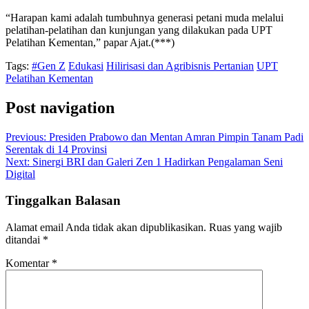
“Harapan kami adalah tumbuhnya generasi petani muda melalui
pelatihan-pelatihan dan kunjungan yang dilakukan pada UPT
Pelatihan Kementan,” papar Ajat.(***)
Tags:
#Gen Z
Edukasi
Hilirisasi dan Agribisnis Pertanian
UPT
Pelatihan Kementan
Post navigation
Previous:
Presiden Prabowo dan Mentan Amran Pimpin Tanam Padi
Serentak di 14 Provinsi
Next:
Sinergi BRI dan Galeri Zen 1 Hadirkan Pengalaman Seni
Digital
Tinggalkan Balasan
Alamat email Anda tidak akan dipublikasikan.
Ruas yang wajib
ditandai
*
Komentar
*