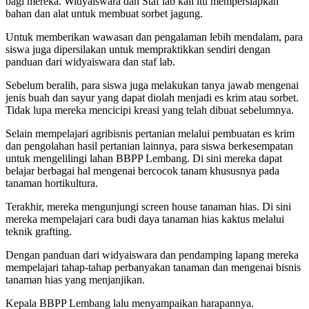
bagi mereka. Widyaiswara dan Staf lab kali itu mempersiapkan
bahan dan alat untuk membuat sorbet jagung.
Untuk memberikan wawasan dan pengalaman lebih mendalam, para
siswa juga dipersilakan untuk mempraktikkan sendiri dengan
panduan dari widyaiswara dan staf lab.
Sebelum beralih, para siswa juga melakukan tanya jawab mengenai
jenis buah dan sayur yang dapat diolah menjadi es krim atau sorbet.
Tidak lupa mereka mencicipi kreasi yang telah dibuat sebelumnya.
Selain mempelajari agribisnis pertanian melalui pembuatan es krim
dan pengolahan hasil pertanian lainnya, para siswa berkesempatan
untuk mengelilingi lahan BBPP Lembang. Di sini mereka dapat
belajar berbagai hal mengenai bercocok tanam khususnya pada
tanaman hortikultura.
Terakhir, mereka mengunjungi screen house tanaman hias. Di sini
mereka mempelajari cara budi daya tanaman hias kaktus melalui
teknik grafting.
Dengan panduan dari widyaiswara dan pendamping lapang mereka
mempelajari tahap-tahap perbanyakan tanaman dan mengenai bisnis
tanaman hias yang menjanjikan.
Kepala BBPP Lembang lalu menyampaikan harapannya.