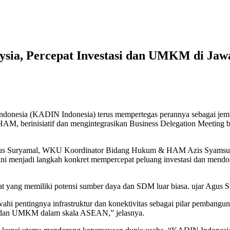
ia, Percepat Investasi dan UMKM di Jaw
onesia (KADIN Indonesia) terus mempertegas perannya sebagai jembat
AM, berinisiatif dan mengintegrasikan Business Delegation Meeting
Agus Suryamal, WKU Koordinator Bidang Hukum & HAM Azis Syamsudi
, ini menjadi langkah konkret mempercepat peluang investasi dan m
rat yang memiliki potensi sumber daya dan SDM luar biasa. ujar Agus 
hi pentingnya infrastruktur dan konektivitas sebagai pilar pembanguna
an dan UMKM dalam skala ASEAN,” jelasnya.