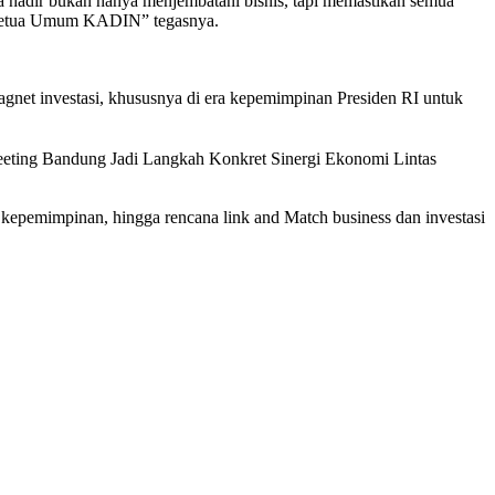
hadir bukan hanya menjembatani bisnis, tapi memastikan semua
si ketua Umum KADIN” tegasnya.
 magnet investasi, khususnya di era kepemimpinan Presiden RI untuk
eeting Bandung Jadi Langkah Konkret Sinergi Ekonomi Lintas
kepemimpinan, hingga rencana link and Match business dan investasi