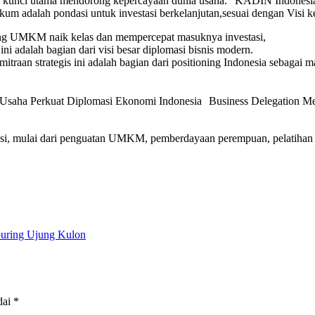
kunci utama mendorong kepercayaan dunia usaha. “KADIN Indonesia 
hukum adalah pondasi untuk investasi berkelanjutan,sesuai dengan Vi
ong UMKM naik kelas dan mempercepat masuknya investasi,
i adalah bagian dari visi besar diplomasi bisnis modern.
mitraan strategis ini adalah bagian dari positioning Indonesia sebagai
& Usaha Perkuat Diplomasi Ekonomi Indonesia Business Delegation M
rasi, mulai dari penguatan UMKM, pemberdayaan perempuan, pelatihan 
ouring Ujung Kulon
dai
*