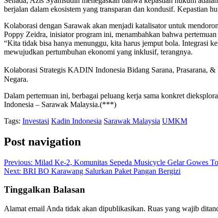
Senada, Azis Syamsudin menegaskan bahwa kepastian hukum adalah 
berjalan dalam ekosistem yang transparan dan kondusif. Kepastian 
Kolaborasi dengan Sarawak akan menjadi katalisator untuk mendor
Poppy Zeidra, inisiator program ini, menambahkan bahwa pertemuan in
“Kita tidak bisa hanya menunggu, kita harus jemput bola. Integrasi ke
mewujudkan pertumbuhan ekonomi yang inklusif, terangnya.
Kolaborasi Strategis KADIN Indonesia Bidang Sarana, Prasarana, 
Negara.
Dalam pertemuan ini, berbagai peluang kerja sama konkret dieksplo
Indonesia – Sarawak Malaysia.(***)
Tags:
Investasi
Kadin Indonesia
Sarawak Malaysia
UMKM
Post navigation
Previous:
Milad Ke-2, Komunitas Sepeda Musicycle Gelar Gowes T
Next:
BRI BO Karawang Salurkan Paket Pangan Bergizi
Tinggalkan Balasan
Alamat email Anda tidak akan dipublikasikan.
Ruas yang wajib ditan