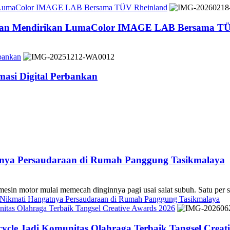
n LumaColor IMAGE LAB Bersama TÜV Rheinland
 dan Mendirikan LumaColor IMAGE LAB Bersama TÜ
bankan
asi Digital Perbankan
atnya Persaudaraan di Rumah Panggung Tasikmalaya
 mulai memecah dinginnya pagi usai salat subuh. Satu per sa
s Nikmati Hangatnya Persaudaraan di Rumah Panggung Tasikmalaya
tas Olahraga Terbaik Tangsel Creative Awards 2026
cle Jadi Komunitas Olahraga Terbaik Tangsel Creat