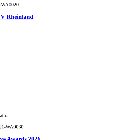
V Rheinland
tu...
ive Awards 2026