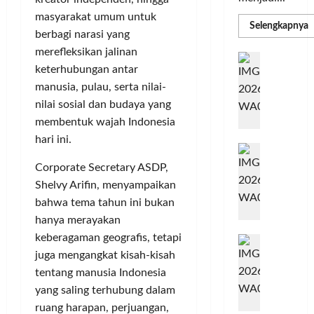
masyarakat umum untuk
R
Selengkapnya
berbagi narasi yang
m
a
merefleksikan jalinan
P
I
S
keterhubungan antar
N
u
M
manusia, pulau, serta nilai-
A
S
C
E
nilai sosial dan budaya yang
d
R
membentuk wajah Indonesia
M
J
A
hari ini.
P
A
F
M
c
T
Corporate Secretary ASDP,
e
F
Shelvy Arifin, menyampaikan
r
e
bahwa tema tahun ini bukan
H
s
hanya merayakan
a
t
keberagaman geografis, tetapi
r
d
i
e
juga mengangkat kisah-kisah
i
v
a
r
tentang manusia Indonesia
a
l
k
l
yang saling terhubung dalam
m
a
2
ruang harapan, perjuangan,