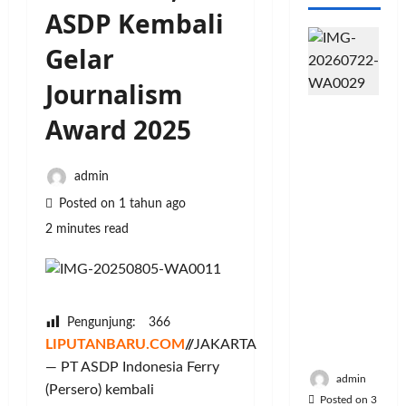
ASDP Kembali
Gelar
Journalism
PFII
Award 2025
Strategis
untuk
Memperk
admin
uat
Posted on 1 tahun ago
Sektor
2 minutes read
Ekonomi
dan
Moneter
Jangka
Panjang
Pengunjung:
366
Menenga
LIPUTANBARU.COM
//
JAKARTA
h
— PT ASDP Indonesia Ferry
admin
(Persero) kembali
Posted on 3