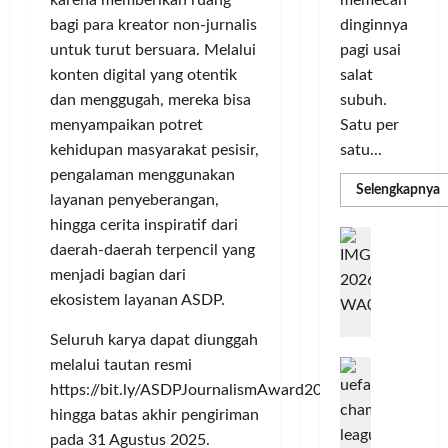
karena memberikan ruang
m
r
d
n
dinginnya
bagi para kreator non-jurnalis
a
i
i
o
pagi usai
untuk turut bersuara. Melalui
s
k
S
v
i
salat
konten digital yang otentik
a
e
a
D
n
subuh.
l
dan menggugah, mereka bisa
s
i
L
u
i
Satu per
menyampaikan potret
g
u
r
satu...
kehidupan masyarakat pesisir,
i
m
u
Posted
pengalaman menggunakan
t
a
h
R
Selengkapnya
on
layanan penyeberangan,
m
a
C
I
4
a
hingga cerita inspiratif dari
l
o
n
T
minggu
G
P
P
daerah-daerah terpencil yang
l
d
ago
a
C
e
o
L
menjadi bagian dari
o
b
3
r
r
n
ekosistem layanan ASDP.
u
R
b
N
I
e
n
H
a
M
Seluruh karya dapat diunggah
s
P
g
d
n
A
i
M
melalui tautan resmi
k
R
k
G
a
P
e
a
https://bit.ly/ASDPJournalismAward2025
T
a
E
K
n
n
hingga batas akhir pengiriman
n
L
o
u
G
pada 31 Agustus 2025.