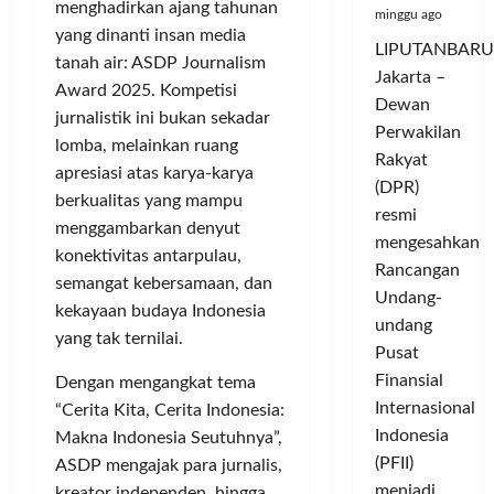
menghadirkan ajang tahunan
minggu ago
yang dinanti insan media
LIPUTANBARU
tanah air: ASDP Journalism
Jakarta –
Award 2025. Kompetisi
Dewan
jurnalistik ini bukan sekadar
Perwakilan
lomba, melainkan ruang
Rakyat
apresiasi atas karya-karya
(DPR)
berkualitas yang mampu
resmi
menggambarkan denyut
mengesahkan
konektivitas antarpulau,
Rancangan
semangat kebersamaan, dan
Undang-
kekayaan budaya Indonesia
undang
yang tak ternilai.
Pusat
Finansial
Dengan mengangkat tema
Internasional
“Cerita Kita, Cerita Indonesia:
Indonesia
Makna Indonesia Seutuhnya”,
(PFII)
ASDP mengajak para jurnalis,
menjadi...
kreator independen, hingga