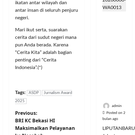
u
ikatan antar wilayah dan
u
e
a
r
s
antar insan di seluruh penjuru
n
r
a
i
i
Posted
Dinilai
i
negeri.
v
n
e
on
k
Cacat
t
e
P
6
A
,
Mari ikut serta, suarakan
Hukum
a
bulan
n
e
:
M
dan
cerita dari sudut negeri mana
ago
s
s
l
P
u
Dipaksak
S
i
pun Anda berada. Karena
a
e
s
an,
e
A
n
r
“Cerita Kita” adalah bagian
i
Sejumlah
p
t
g
e
c
penting dari “Cerita
PDK
e
a
g
b
y
Indonesia”.(*)
Kosgoro
d
s
a
u
c
1957
a
P
n
t
l
Tegas
M
o
a
e
Menolak
u
l
n
J
Tags:
ASDP
Jurnalism Award
Posted
Mubes V
s
u
T
a
on
2025
i
s
i
5
d
admin
c
i
P
bulan
k
Previous:
i
Posted on 2
y
ago
U
e
K
bulan ago
BRI KC Bekasi HI
c
o
d
t
o
Maksimalkan Pelayanan
LIPUTANBARU
l
a
L
m