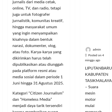
i
u
jurnalis dari media cetak,
ya
n
m
n
a
online, TV, dan radio, tetapi
Persauda
c
a
g
s
raan di
juga untuk fotografer
o
C
a
P
Rumah
r
jurnalistik, komunitas kreatif,
o
n
a
Panggun
a
l
P
hingga masyarakat umum
s
g
n
o
e
a
yang ingin menyampaikan
Tasikmal
D
r
r
r
kisahnya dalam bentuk
aya
o
I
n
d
narasi, dokumenter, vlog,
r
M
a
a
admin
atau foto. Karya-karya yang
o
A
j
n
Posted on 4
dikirimkan harus telah
n
G
u
T
minggu ago
g
dipublikasikan atau diunggah
E
a
a
LIPUTANBARU
T
d
pada platform resmi atau
l
m
KABUPATEN
r
a
T
p
media sosial dalam periode 1
TASIKMALAYA
a
n
e
i
Juni hingga 31 Agustus 2025.
n
– Suara
M
r
l
s
e
l
mesin
Kategori “Citizen Journalism”
k
f
n
u
a
motor
dan “Homeless Media”
o
d
a
n
mulai
menjadi daya tarik tersendiri
r
i
s
I
memecah