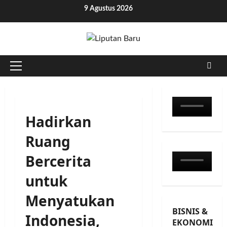
Skip
9 Agustus 2026
to
content
Primary
Menu
Hadirkan
Ruang
Bercerita
untuk
Menyatukan
BISNIS &
Indonesia,
EKONOMI