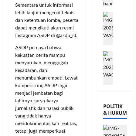
A
m
j
o
Sementara untuk informasi
B
i
u
Posted
w
lebih lanjut mengenai teknis
B
G
t
on
G
e
dan ketentuan lomba, peserta
e
8
o
m
i
s
bulan
r
w
e
dapat mengikuti akun resmi
o
,
ago
s
e
n
r
T
Instagram ASDP di @asdp_id.
a
s
P
n
a
m
K
ASDP percaya bahwa
e
a
n
M
a
o
r
t
kekuatan cerita mampu
a
i
T
n
k
a
m
menyatukan, menggugah
l
Ü
s
u
P
P
kesadaran, dan
a
V
e
a
a
o
menumbuhkan empati. Lewat
d
R
r
t
m
h
kompetisi ini, ASDP ingin
K
h
v
K
u
o
menjadi jembatan bagi
e
e
a
e
n
n
-
i
lahirnya karya-karya
s
p
g
,
POLITIK
2
n
i
e
k
jurnalistik dan narasi publik
d
& HUKUM
,
l
,
r
a
a
yang tidak hanya
K
a
I
c
s
n
mendokumentasikan realitas,
o
n
n
a
S
M
tetapi juga memperkuat
m
d
t
y
e