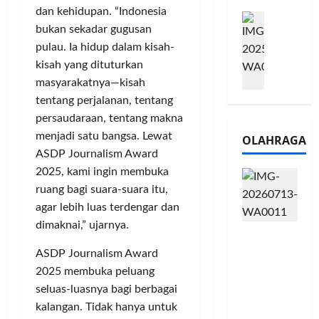
e
n
0
dan kehidupan. “Indonesia
M
1
G
2
bukan sekadar gugusan
e
6
a
6
pulau. Ia hidup dalam kisah-
l
S
r
J
a
kisah yang dituturkan
e
a
a
l
r
n
masyarakatnya—kisah
d
u
i
s
i
tentang perjalanan, tentang
i
e
i
A
persaudaraan, tentang makna
B
s
3
j
menjadi satu bangsa. Lewat
OLAHRAGA
R
5
T
a
ASDP Journalism Award
I
G
a
n
2025, kami ingin membuka
m
H
h
g
o
ruang bagi suara-suara itu,
a
u
U
,
d
agar lebih luas terdengar dan
n
M
B
i
d
K
dimaknai,” ujarnya.
Touring
R
r
a
M
Penuh
I
k
ASDP Journalism Award
n
P
Cerita, LA
K
a
J
2025 membuka peluang
e
32 Riders
C
n
a
r
seluas-luasnya bagi berbagai
Nikmati
P
L
r
l
kalangan. Tidak hanya untuk
Hangatn
a
u