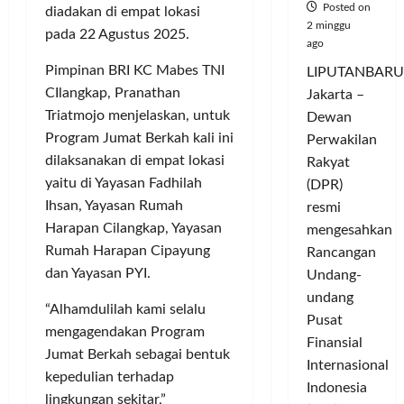
Posted on
diadakan di empat lokasi
2 minggu
pada 22 Agustus 2025.
ago
Pimpinan BRI KC Mabes TNI
LIPUTANBARU
CIlangkap, Pranathan
Jakarta –
Triatmojo menjelaskan, untuk
Dewan
Program Jumat Berkah kali ini
Perwakilan
dilaksanakan di empat lokasi
Rakyat
yaitu di Yayasan Fadhilah
(DPR)
Ihsan, Yayasan Rumah
resmi
Harapan Cilangkap, Yayasan
mengesahkan
Rumah Harapan Cipayung
Rancangan
dan Yayasan PYI.
Undang-
undang
“Alhamdulilah kami selalu
Pusat
mengagendakan Program
Finansial
Jumat Berkah sebagai bentuk
Internasional
kepedulian terhadap
Indonesia
lingkungan sekitar,”