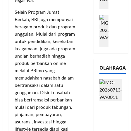
l
tegasnya.
m
a
2
e
n
Selain Program Jumat
0
M
1
G
2
Berkah, BRI juga mempunyai
e
6
a
6
beragam produk dan program
l
S
r
J
unggulan. Mulai dari program
a
e
a
a
untuk pendidikan, kesehatan,
l
r
n
d
keagamaan, juga ada program
u
i
s
i
i
undian berhadiah hingga
e
i
A
B
s
3
produk perbankan online
j
OLAHRAGA
R
5
T
a
melalui BRImo yang
I
G
a
n
memudahkan nasabah dalam
m
H
h
g
bertransaksi dalam satu
o
a
u
U
genggaman. Disini nasabah
,
d
n
M
bisa bertransaksi perbankan
B
i
d
K
Touring
R
mulai dari produk tabungan,
r
a
M
Penuh
I
k
pinjaman, pembayaran,
n
P
Cerita, LA
K
a
J
e
asuransi, investasi hingga
32 Riders
C
n
a
r
lifestyle tersedia diaplikasi