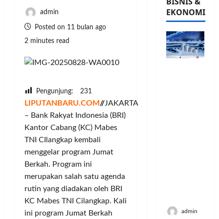
BISNIS &
EKONOMI
admin
Posted on 11 bulan ago
2 minutes read
PFII
Strategis
untuk
Pengunjung:
231
Memperk
LIPUTANBARU.COM
//
JAKARTA
uat
– Bank Rakyat Indonesia (BRI)
Sektor
Kantor Cabang (KC) Mabes
Ekonomi
TNI CIlangkap kembali
dan
menggelar program Jumat
Moneter
Jangka
Berkah. Program ini
Panjang
merupakan salah satu agenda
Menenga
rutin yang diadakan oleh BRI
h
KC Mabes TNI Cilangkap. Kali
admin
ini program Jumat Berkah