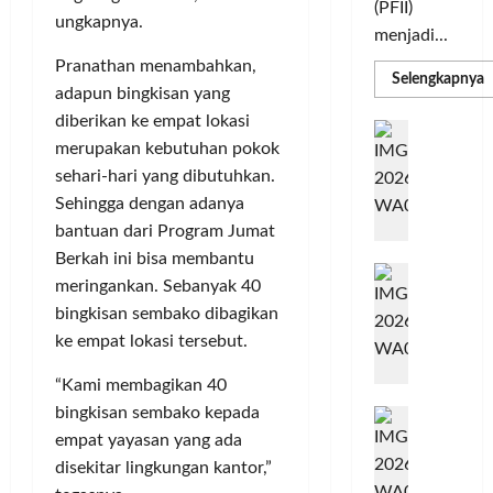
(PFII)
ungkapnya.
menjadi...
Pranathan menambahkan,
R
Selengkapnya
adapun bingkisan yang
m
a
diberikan ke empat lokasi
P
I
S
merupakan kebutuhan pokok
N
u
M
sehari-hari yang dibutuhkan.
A
S
C
E
Sehingga dengan adanya
d
R
bantuan dari Program Jumat
M
J
A
Berkah ini bisa membantu
P
A
F
M
meringankan. Sebanyak 40
c
T
bingkisan sembako dibagikan
e
F
ke empat lokasi tersebut.
r
e
H
s
“Kami membagikan 40
a
t
bingkisan sembako kepada
r
d
i
e
empat yayasan yang ada
i
v
a
r
a
disekitar lingkungan kantor,”
l
k