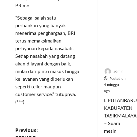
Nikmati
P
L
r
l
BRImo.
Hangatn
a
u
i
u
ya
n
m
n
a
“Sebagai salah satu
Persauda
c
a
g
s
perbankan yang banyak
raan di
o
C
a
P
menerima penghargaan, BRI
Rumah
r
o
n
a
terus memaksimalkan
Panggun
a
l
P
s
g
pelayanan kepada nasabah.
n
o
e
a
Tasikmal
D
Setiap nasabah yang datang
r
r
r
aya
o
I
n
akan dilayani dengan baik,
d
r
M
a
a
mulai dari pintu masuk hingga
admin
o
A
j
n
Posted on
ke layanan yang diperlukan
n
G
u
T
4 minggu
seperti teller maupun
g
E
a
ago
a
customer service,” tutupnya.
T
d
l
m
LIPUTANBARU
(***)
r
a
T
p
KABUPATEN
a
n
e
i
TASIKMALAYA
n
M
r
l
s
– Suara
e
l
k
P
Previous:
f
n
mesin
u
a