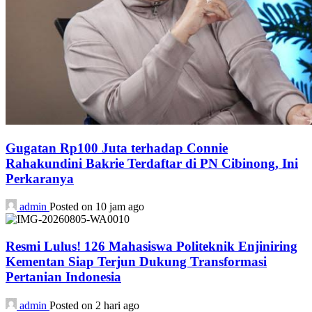
Gugatan Rp100 Juta terhadap Connie
Rahakundini Bakrie Terdaftar di PN Cibinong, Ini
Perkaranya
admin
Posted on 10 jam ago
Resmi Lulus! 126 Mahasiswa Politeknik Enjiniring
Kementan Siap Terjun Dukung Transformasi
Pertanian Indonesia
admin
Posted on 2 hari ago