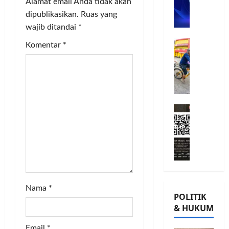
n
Alamat email Anda tidak akan
n
L
o
a
u
G
dipublikasikan.
Ruas yang
A
m
j
o
wajib ditandai
*
B
t
i
u
w
Posted
B
G
t
G
on
e
Komentar
*
i
e
o
m
8
i
s
r
bulan
w
e
o
,
o
ago
s
e
n
r
T
a
s
P
n
a
n
m
K
e
a
n
M
a
o
r
t
a
i
T
n
k
a
m
l
Ü
s
u
P
P
a
V
e
a
a
o
d
R
r
t
m
h
K
h
v
K
u
o
e
e
a
e
n
n
-
i
Nama
*
s
p
g
,
POLITIK
2
n
i
e
k
d
& HUKUM
,
l
,
r
a
a
K
a
I
c
s
n
Email
*