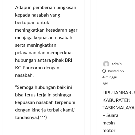
Hangatn
P
L
r
l
Adapun pemberian bingkisan
ya
a
u
i
u
Persauda
kepada nasabah yang
n
m
n
a
raan di
c
a
bertujuan untuk
g
s
Rumah
o
C
a
meningkatkan kesadaran agar
P
Panggun
r
o
n
a
menjaga kepuasan nasabah
g
a
l
P
s
serta meningkatkan
Tasikmal
n
o
e
a
pelayanan dan memperkuat
aya
D
r
r
r
hubungan antara pihak BRI
o
I
n
d
admin
KC Pancoran dengan
r
M
a
a
Posted on
o
nasabah.
A
j
n
4 minggu
n
G
u
T
ago
“Semoga hubungan baik ini
g
E
a
a
LIPUTANBARU
T
bisa terus terjalin sehingga
d
l
m
KABUPATEN
r
a
kepuasan nasabah terpenuhi
T
p
TASIKMALAYA
a
n
e
i
dengan kinerja terbaik kami,”
n
M
– Suara
r
l
tandasnya.(***)
s
e
l
mesin
k
f
n
u
a
motor