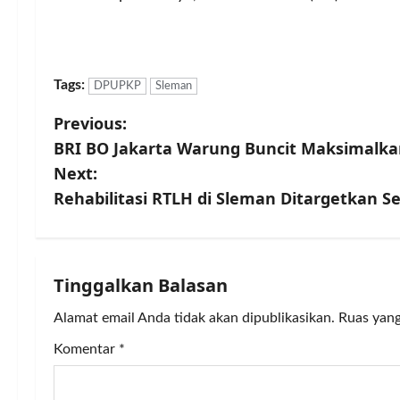
Tags:
DPUPKP
Sleman
P
Previous:
BRI BO Jakarta Warung Buncit Maksimalka
o
Next:
s
Rehabilitasi RTLH di Sleman Ditargetkan S
t
n
Tinggalkan Balasan
a
Alamat email Anda tidak akan dipublikasikan.
Ruas yang
v
Komentar
*
i