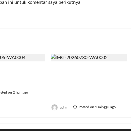
ban ini untuk komentar saya berikutnya.
h, BRI Bekasi
AMKI Tegaskan Generasi
dah Gaungkan
Muda Jadi Kunci
erbagi
Kebangkitan Koperasi
Menuju Indonesia Emas
sted on 2 hari ago
2045
admin
Posted on 1 minggu ago