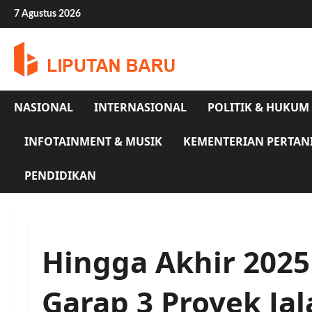
Skip
7 Agustus 2026
to
content
NASIONAL
INTERNASIONAL
POLITIK & HUKUM
INFOTAINMENT & MUSIK
KEMENTERIAN PERTAN
PENDIDIKAN
Hingga Akhir 202
Garap 3 Proyek Jal