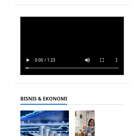
BISNIS & EKONOMI
INA
CRA
FT
Fest