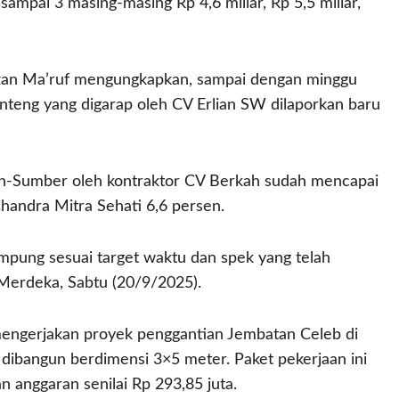
sampai 3 masing-masing Rp 4,6 miliar, Rp 5,5 miliar,
an Ma’ruf mengungkapkan, sampai dengan minggu
nteng yang digarap oleh CV Erlian SW dilaporkan baru
ren-Sumber oleh kontraktor CV Berkah sudah mencapai
handra Mitra Sehati 6,6 persen.
pung sesuai target waktu dan spek yang telah
 Merdeka, Sabtu (20/9/2025).
mengerjakan proyek penggantian Jembatan Celeb di
dibangun berdimensi 3×5 meter. Paket pekerjaan ini
 anggaran senilai Rp 293,85 juta.