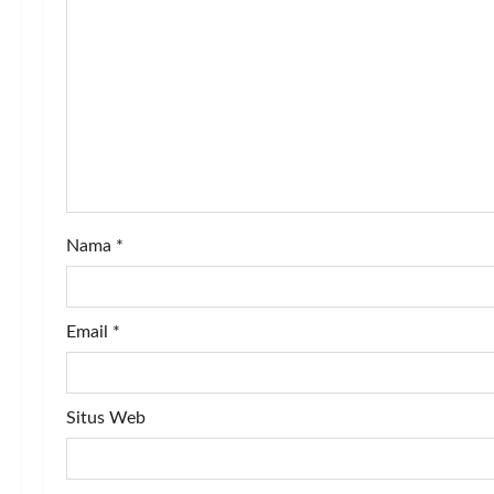
g
a
t
i
o
Nama
*
n
Email
*
Situs Web