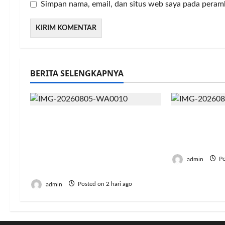
Simpan nama, email, dan situs web saya pada peram
BERITA SELENGKAPNYA
Resmi Lulus! 126 Mahasiswa
Jumat Berka
Politeknik Enjiniring
Harapan In
Kementan Siap Terjun
Semangat B
Dukung Transformasi
admin
Po
Pertanian Indonesia
admin
Posted on 2 hari ago