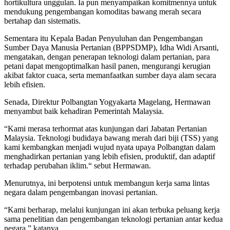
hortikultura unggulan. Ia pun menyampaikan komitmennya untuk
mendukung pengembangan komoditas bawang merah secara
bertahap dan sistematis.
Sementara itu Kepala Badan Penyuluhan dan Pengembangan
Sumber Daya Manusia Pertanian (BPPSDMP), Idha Widi Arsanti,
mengatakan, dengan penerapan teknologi dalam pertanian, para
petani dapat mengoptimalkan hasil panen, mengurangi kerugian
akibat faktor cuaca, serta memanfaatkan sumber daya alam secara
lebih efisien.
Senada, Direktur Polbangtan Yogyakarta Magelang, Hermawan
menyambut baik kehadiran Pemerintah Malaysia.
“Kami merasa terhormat atas kunjungan dari Jabatan Pertanian
Malaysia. Teknologi budidaya bawang merah dari biji (TSS) yang
kami kembangkan menjadi wujud nyata upaya Polbangtan dalam
menghadirkan pertanian yang lebih efisien, produktif, dan adaptif
terhadap perubahan iklim.“ sebut Hermawan.
Menurutnya, ini berpotensi untuk membangun kerja sama lintas
negara dalam pengembangan inovasi pertanian.
“Kami berharap, melalui kunjungan ini akan terbuka peluang kerja
sama penelitian dan pengembangan teknologi pertanian antar kedua
negara,” katanya.