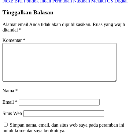
Next:
BRI Pondok Indah Permudah Nasabah Melalui CS Digital
Tinggalkan Balasan
Alamat email Anda tidak akan dipublikasikan.
Ruas yang wajib
ditandai
*
Komentar
*
Nama
*
Email
*
Situs Web
Simpan nama, email, dan situs web saya pada peramban ini
untuk komentar saya berikutnya.