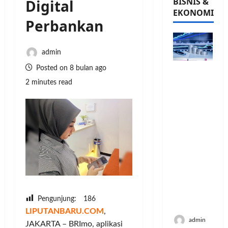
BISNIS &
Digital
EKONOMI
Perbankan
admin
Posted on 8 bulan ago
PFII
Strategis
2 minutes read
untuk
Memperk
uat
Sektor
Ekonomi
dan
Moneter
Jangka
Panjang
Menenga
Pengunjung:
186
h
LIPUTANBARU.COM
,
admin
JAKARTA – BRImo, aplikasi