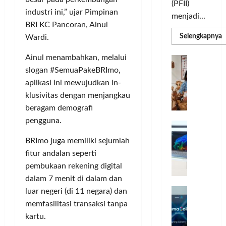
(PFII)
industri ini,” ujar Pimpinan
menjadi...
BRI KC Pancoran, Ainul
R
Selengkapnya
Wardi.
m
a
P
Ainul menambahkan, melalui
I
S
N
slogan #SemuaPake­BRImo,
u
M
A
aplikasi ini mewujudkan in­
S
C
E
klusivitas dengan menjangkau
d
R
M
beragam demografi
J
A
pengguna.
P
A
F
M
c
T
BRImo juga memiliki sejumlah
e
F
fitur andalan seperti
r
e
pembukaan rekening digital
H
s
dalam 7 menit di dalam dan
a
t
r
d
luar negeri (di 11 negara) dan
i
e
i
v
memfasilitasi transaksi tanpa
a
r
a
kartu.
l
k