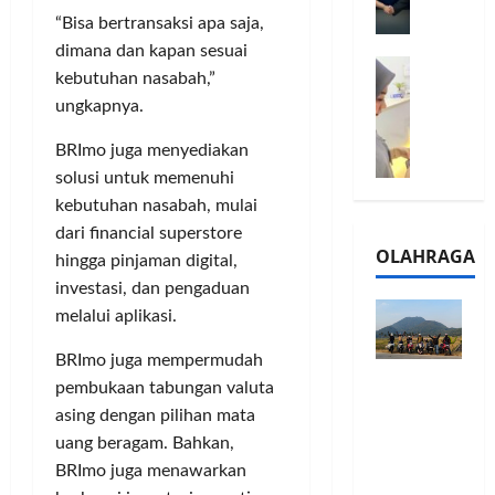
l
m
a
2
“Bisa bertransaksi apa saja,
e
n
0
dimana dan kapan sesuai
M
1
G
2
kebutuhan nasabah,”
e
6
a
6
ungkapnya.
l
S
r
J
a
e
a
a
BRImo juga menyediakan
l
r
n
d
solusi untuk memenuhi
u
i
s
i
kebutuhan nasabah, mulai
i
e
i
A
dari financial superstore
B
s
3
j
OLAHRAGA
R
hingga pinjaman digital,
5
T
a
I
G
a
investasi, dan pengaduan
n
m
H
h
g
melalui apli­kasi.
o
a
u
U
,
d
BRImo juga mempermudah
n
M
Touring
B
i
d
K
pembukaan tabungan valuta
Penuh
R
r
a
M
asing dengan pilihan mata
Cerita, LA
I
k
n
P
uang beragam. Bahkan,
32 Riders
K
a
J
e
BRImo juga menawarkan
Nikmati
C
n
a
r