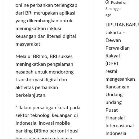
Posted on
online perban­kan terlengkap
3 minggu
dari BRI merupakan aplikasi
ago
yang dikembangkan untuk
LIPUTANBARU
meningkatkan inklusi
Jakarta –
keuangan dan literasi digital
Dewan
masyarakat.
Perwakilan
Rakyat
Melalui BRImo, BRI sukses
(DPR)
meningkatkan pengalaman
resmi
nasabah untuk mendorong
mengesahkan
transformasi digital dan
Rancangan
aktivitas perbankan
Undang-
berkelanjutan.
undang
“Dalam persaingan ketat pada
Pusat
sektor teknologi keuangan di
Finansial
Indonesia, inovasi mobile
Internasional
banking BRImo berkontribusi
Indonesia
besar pada perkembangan