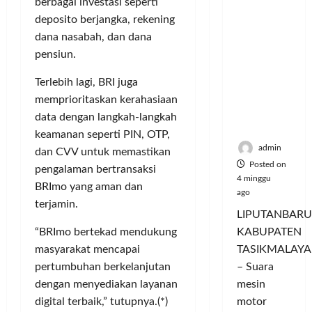
berbagai investasi seperti
Hangatn
P
L
r
l
ya
deposito berjangka, reke­ning
a
u
i
u
Persauda
n
m
dana nasabah, dan dana
n
a
raan di
c
a
g
pensiun.
s
Rumah
o
C
a
P
Panggun
r
Terlebih lagi, BRI juga
o
n
a
g
a
l
P
memprioritaskan kerahasiaan
s
Tasikmal
n
o
e
a
data dengan langkah-langkah
aya
D
r
r
r
keamanan seperti PIN, OTP,
o
I
n
d
admin
dan CVV untuk memastikan
r
M
a
a
Posted on
pengalaman bertransaksi
o
A
j
n
4 minggu
BRImo yang aman dan
n
G
u
T
ago
g
terjamin.
E
a
a
LIPUTANBARU
T
d
l
m
“BRImo bertekad mendukung
KABUPATEN
r
a
T
p
masyarakat mencapai
TASIKMALAYA
a
n
e
i
n
M
pertumbuhan berkelanjutan
– Suara
r
l
s
e
l
dengan menyediakan layanan
mesin
k
f
n
u
a
digital terbaik,” tutupnya.(*)
motor