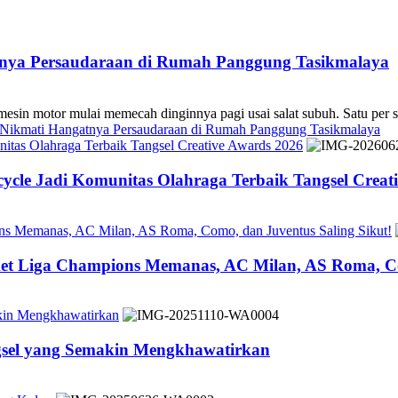
atnya Persaudaraan di Rumah Panggung Tasikmalaya
 mulai memecah dinginnya pagi usai salat subuh. Satu per sa
s Nikmati Hangatnya Persaudaraan di Rumah Panggung Tasikmalaya
tas Olahraga Terbaik Tangsel Creative Awards 2026
cle Jadi Komunitas Olahraga Terbaik Tangsel Creat
ons Memanas, AC Milan, AS Roma, Como, dan Juventus Saling Sikut!
ket Liga Champions Memanas, AC Milan, AS Roma, Co
akin Mengkhawatirkan
ngsel yang Semakin Mengkhawatirkan