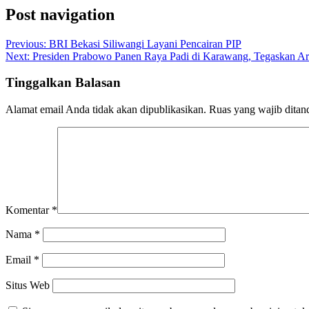
Post navigation
Previous:
BRI Bekasi Siliwangi Layani Pencairan PIP
Next:
Presiden Prabowo Panen Raya Padi di Karawang, Tegaskan Ar
Tinggalkan Balasan
Alamat email Anda tidak akan dipublikasikan.
Ruas yang wajib ditan
Komentar
*
Nama
*
Email
*
Situs Web