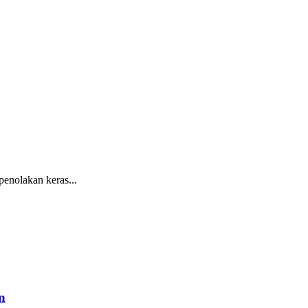
nolakan keras...
n