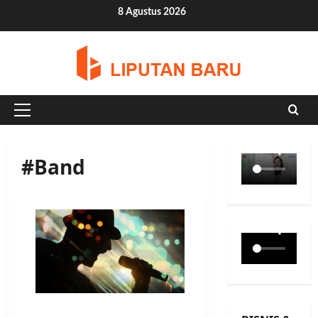
Skip
8 Agustus 2026
to
content
Primary
Menu
#Band
3 Musisi Melarang