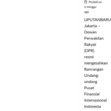
Tanam
Posted on
Serempak,
2 minggu
Bangka
ago
Selatan
Siap
Panen
LIPUTANBARU
Raya
Jakarta –
Dewan
Perwakilan
Rakyat
(DPR)
resmi
mengesahkan
Rancangan
Undang-
undang
Pusat
Finansial
Internasional
Indonesia