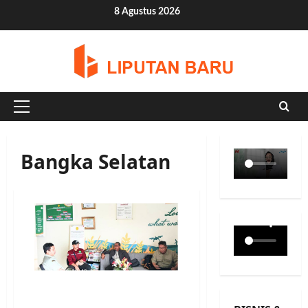
Skip
8 Agustus 2026
to
content
Primary
Menu
Bangka Selatan
Politeknik Enjinering
Kementan Percepat