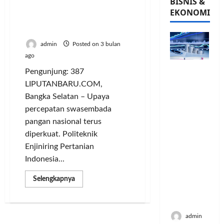
BISNIS &
Tanam Serempak,
EKONOMI
Bangka Selatan Siap
Panen Raya
admin
Posted on 3 bulan
ago
PFII
Pengunjung: 387
Strategis
LIPUTANBARU.COM,
untuk
Bangka Selatan – Upaya
Memperk
percepatan swasembada
uat
pangan nasional terus
Sektor
diperkuat. Politeknik
Ekonomi
dan
Enjiniring Pertanian
Moneter
Indonesia...
Jangka
Panjang
Read
Selengkapnya
more
Menenga
about
Politeknik
h
Enjinering
Kementan
admin
Percepat