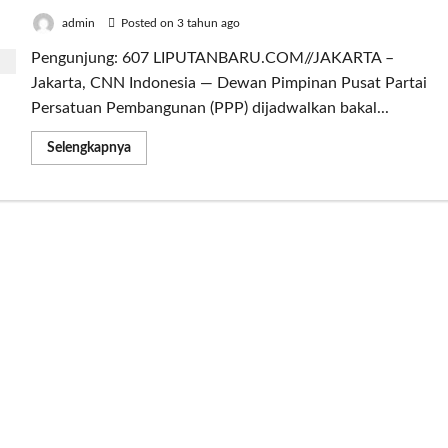
admin
Posted on 3 tahun ago
Pengunjung: 607 LIPUTANBARU.COM//JAKARTA –
Jakarta, CNN Indonesia — Dewan Pimpinan Pusat Partai
Persatuan Pembangunan (PPP) dijadwalkan bakal...
Read
Selengkapnya
more
about
Gelar
Rapimnas
di
Yogyakarta,
PPP
Umumkan
Capres
dan
Cawapres