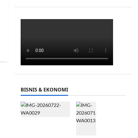
BISNIS & EKONOMI
INA
CRA
FT
PFII Strategis
Fest
untuk Memperkuat
ival
Sektor Ekonomi