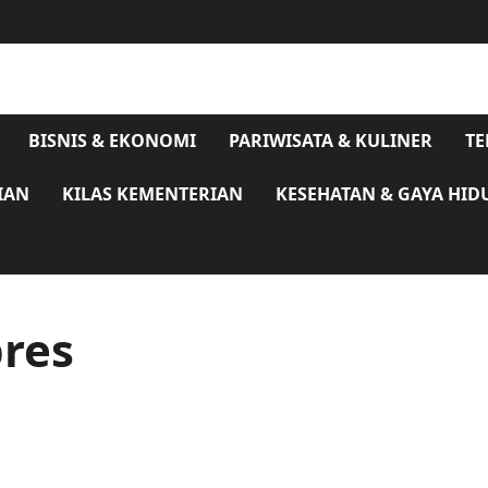
BISNIS & EKONOMI
PARIWISATA & KULINER
TE
IAN
KILAS KEMENTERIAN
KESEHATAN & GAYA HID
res
Gelar Rapimnas di Yogyakarta, PPP Umumkan
Capres dan Cawapres