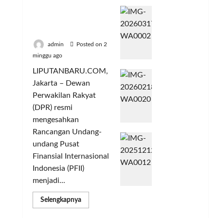
202
dan Moneter
Acer
6
Jangka Panjang
Had
Jadi
Menengah
irka
Aja
n
ng
admin
Posted on 2
Gar
UM
minggu ago
ansi
KM
LIPUTANBARU.COM,
real
3
Perl
Jakarta – Dewan
me
Tah
uas
16
Perwakilan Rakyat
un
Pas
Seri
dan
ar
(DPR) resmi
es
Jari
dan
mengesahkan
5G
nga
Tam
Rancangan Undang-
Mel
Had
n
pilk
undang Pusat
alui
irka
Per
an
Finansial Internasional
BRI
n
naj
Ino
Indonesia (PFII)
mo,
Lu
ual
vasi
BRI
ma
menjadi...
Terl
KC
Colo
uas
Posted
Read
Selengkapnya
Pan
r
di
on 3
more
cora
IMA
Selu
about
minggu