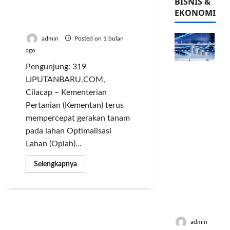
Rakyat untuk Perkuat
BISNIS &
Ketahanan Pangan
EKONOMI
Nasional
admin
Posted on 1 bulan
ago
Pengunjung: 319
PFII
LIPUTANBARU.COM,
Strategis
Cilacap – Kementerian
untuk
Memperk
Pertanian (Kementan) terus
uat
mempercepat gerakan tanam
Sektor
pada lahan Optimalisasi
Ekonomi
Lahan (Oplah)...
dan
Moneter
Read
Selengkapnya
more
Jangka
about
Panjang
Kementan
Percepat
Menenga
Gerakan
h
Tanam
di
Lahan
admin
Oplah