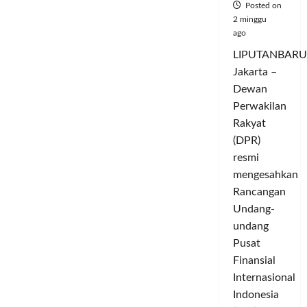
Posted on
dan
Cetak
2 minggu
Sawah
ago
Rakyat
untuk
LIPUTANBARU
Perkuat
Ketahanan
Jakarta –
Pangan
Nasional
Dewan
Perwakilan
Rakyat
(DPR)
resmi
mengesahkan
Rancangan
Undang-
undang
Pusat
Finansial
Internasional
Indonesia