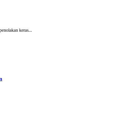
nolakan keras...
n