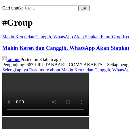
Cari untuk:
#Group
Makin Keren dan Canggih, WhatsApp Akan Siapkan Fitur ‘Grup Ke
Makin Keren dan Canggih, WhatsApp Akan Siapkan
admin
Posted on 3 tahun ago
Pengunjung: 663 LIPUTANBARU.COM//JAKARTA – Setiap pengguna Wh
Selengkapnya
Read more about Makin Keren dan Canggih, WhatsAp