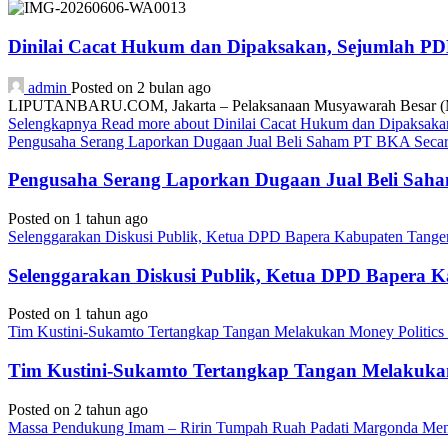
Dinilai Cacat Hukum dan Dipaksakan, Sejumlah P
admin
Posted on 2 bulan ago
LIPUTANBARU.COM, Jakarta – Pelaksanaan Musyawarah Besar (Mub
Selengkapnya
Read more about Dinilai Cacat Hukum dan Dipaksa
Pengusaha Serang Laporkan Dugaan Jual Beli Saham PT BKA Secara
Pengusaha Serang Laporkan Dugaan Jual Beli Saha
Posted on 1 tahun ago
Selenggarakan Diskusi Publik, Ketua DPD Bapera Kabupaten Tange
Selenggarakan Diskusi Publik, Ketua DPD Bapera 
Posted on 1 tahun ago
Tim Kustini-Sukamto Tertangkap Tangan Melakukan Money Politics
Tim Kustini-Sukamto Tertangkap Tangan Melakukan
Posted on 2 tahun ago
Massa Pendukung Imam – Ririn Tumpah Ruah Padati Margonda Me