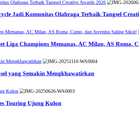
tas Olahraga Terbaik Tangsel Creative Awards 2026
cle Jadi Komunitas Olahraga Terbaik Tangsel Creat
ons Memanas, AC Milan, AS Roma, Como, dan Juventus Saling Sikut!
ket Liga Champions Memanas, AC Milan, AS Roma, Co
akin Mengkhawatirkan
ngsel yang Semakin Mengkhawatirkan
ung Kulon
es Touring Ujung Kulon