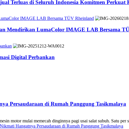
jual Terluas di Seluruh Indonesia Komitmen Perkuat
n LumaColor IMAGE LAB Bersama TÜV Rheinland
 dan Mendirikan LumaColor IMAGE LAB Bersama TÜ
bankan
asi Digital Perbankan
atnya Persaudaraan di Rumah Panggung Tasikmalaya
 mulai memecah dinginnya pagi usai salat subuh. Satu per sa
s Nikmati Hangatnya Persaudaraan di Rumah Panggung Tasikmalaya