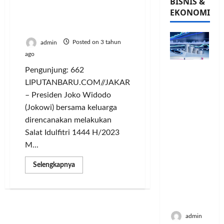
BISNIS &
Keluarga Sholat Idulfitri
EKONOMI
1444 H/2023 M di Masjid
Raya Sheikh Zayed
admin
Posted on 3 tahun
ago
PFII
Pengunjung: 662
Strategis
LIPUTANBARU.COM//JAKARTA
untuk
– Presiden Joko Widodo
Memperk
(Jokowi) bersama keluarga
uat
direncanakan melakukan
Sektor
Salat Idulfitri 1444 H/2023
Ekonomi
M...
dan
Moneter
Read
Selengkapnya
Jangka
more
Panjang
about
Presiden
Menenga
Jokowi
Bersama
h
Keluarga
Sholat
admin
Idulfitri