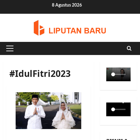
Skip
8 Agustus 2026
to
content
Primary
Menu
#IdulFitri2023
Presiden Jokowi Bersama