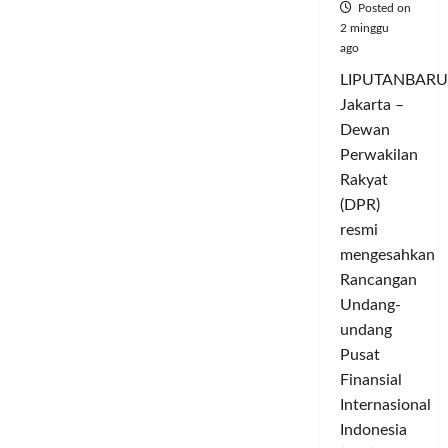
1444
Posted on
H/2023
2 minggu
M
ago
di
Masjid
Raya
LIPUTANBARU
Sheikh
Jakarta –
Zayed
Dewan
Perwakilan
Rakyat
(DPR)
resmi
mengesahkan
Rancangan
Undang-
undang
Pusat
Finansial
Internasional
Indonesia