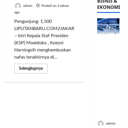
BISNIS &
admin
Posted on 3 tahun
EKONOMI
ago
Pengunjung: 1,500
LIPUTANBARU.COM//JAKARTA
– Istri Kepala Staf Presiden
PFII
(KSP) Moeldoko , Koesni
Strategis
Harningsih menghembuskan
untuk
nafas terakhirnya di...
Memperk
uat
Read
Selengkapnya
Sektor
more
about
Ekonomi
Ditemani
dan
Iriana,
Presiden
Moneter
Jokowi
Jangka
Datang
Melayat
Panjang
Kekediaman
Menenga
Moeldoko
h
admin