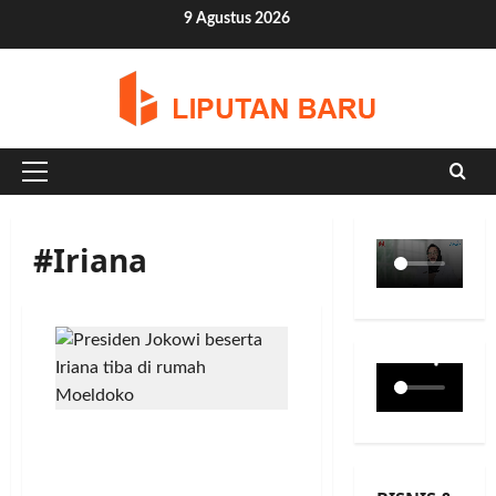
Skip
9 Agustus 2026
to
content
Primary
Menu
#Iriana
Ditemani Iriana, Presiden
Jokowi Datang Melayat
Kekediaman Moeldoko