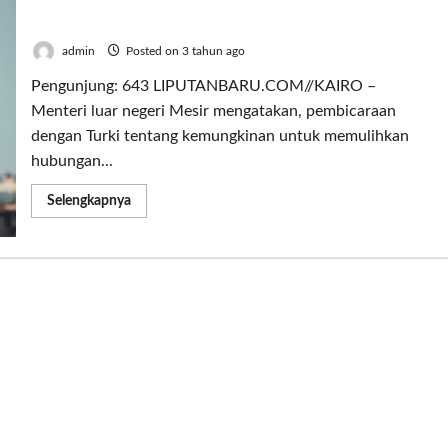
Pertama dalam Satu Dekade, Diplomat Top Mesir
dan Turki Gelar Pembicaraan di Kairo
admin
Posted on 3 tahun ago
Pengunjung: 643 LIPUTANBARU.COM//KAIRO –
Menteri luar negeri Mesir mengatakan, pembicaraan
dengan Turki tentang kemungkinan untuk memulihkan
hubungan...
Read
Selengkapnya
more
about
Pertama
dalam
Satu
Dekade,
Diplomat
Top
Mesir
dan
Turki
Gelar
Pembicaraan
di
Kairo