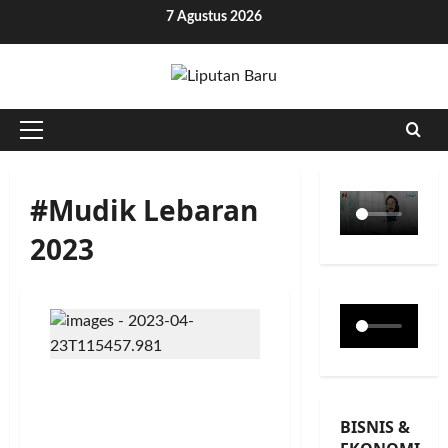
Skip
7 Agustus 2026
to
content
Primary
Menu
#Mudik Lebaran
2023
Tiket Terjual 617 Ribu,
Kereta Api Masih Jadi
BISNIS &
Moda transportasi