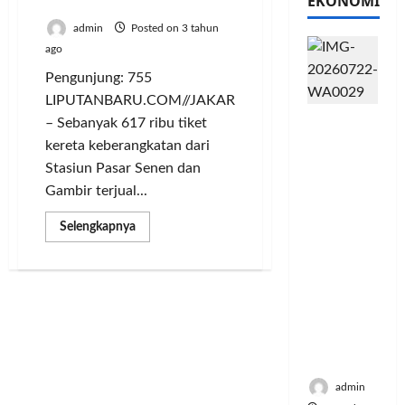
EKONOMI
Favorit Pemudik
admin
Posted on 3 tahun
ago
Pengunjung: 755
LIPUTANBARU.COM//JAKARTA
PFII
– Sebanyak 617 ribu tiket
Strategis
kereta keberangkatan dari
untuk
Stasiun Pasar Senen dan
Memperk
Gambir terjual...
uat
Sektor
Read
Selengkapnya
Ekonomi
more
about
dan
Tiket
Terjual
Moneter
617
Jangka
Ribu,
Kereta
Panjang
Api
Menenga
Masih
Jadi
h
Moda
transportasi
admin
Favorit
Pemudik