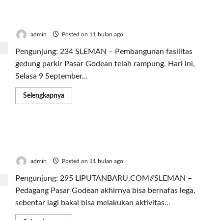
Bupati Harda: Jangan Ada Istilah Tinggalan
Lawas
admin
Posted on 11 bulan ago
Pengunjung: 234 SLEMAN – Pembangunan fasilitas
gedung parkir Pasar Godean telah rampung. Hari ini,
Selasa 9 September...
Read
Selengkapnya
more
about
Komentari
Pasar
Godean
Target Pembangunan Parkir Pasar Godean
Segera
Beroperasi,
Tercapai Bisa Beroperasi Awal Oktober
Bupati
Harda:
admin
Posted on 11 bulan ago
Jangan
Ada
Pengunjung: 295 LIPUTANBARU.COM//SLEMAN –
Istilah
Tinggalan
Pedagang Pasar Godean akhirnya bisa bernafas lega,
Lawas
sebentar lagi bakal bisa melakukan aktivitas...