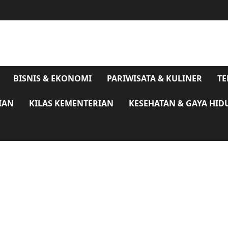
BISNIS & EKONOMI
PARIWISATA & KULINER
TE
IAN
KILAS KEMENTERIAN
KESEHATAN & GAYA HID
Komentari Pasar Godean Segera Beroperasi,