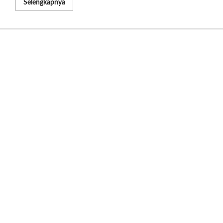
Read
Selengkapnya
more
about
Target
Pembangunan
Parkir
Pasar
Godean
Tercapai
Bisa
Beroperasi
Awal
Oktober