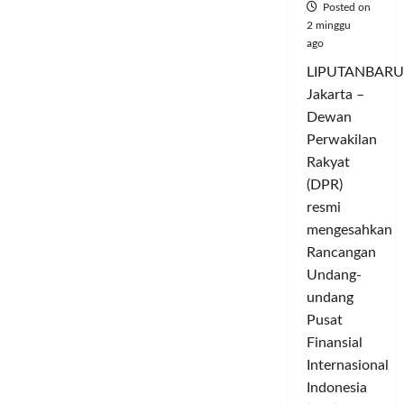
Posted on
Umumkan
Capres
2 minggu
dan
ago
Cawapres
LIPUTANBARU
Jakarta –
Dewan
Perwakilan
Rakyat
(DPR)
resmi
mengesahkan
Rancangan
Undang-
undang
Pusat
Finansial
Internasional
Indonesia