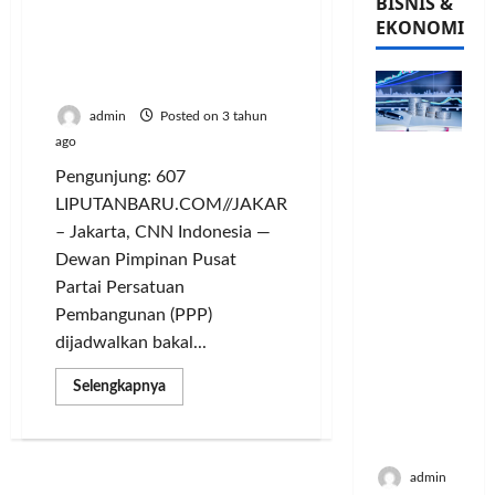
BISNIS &
Gelar Rapimnas di
EKONOMI
Yogyakarta, PPP
Umumkan Capres dan
Cawapres
admin
Posted on 3 tahun
ago
PFII
Strategis
Pengunjung: 607
untuk
LIPUTANBARU.COM//JAKARTA
Memperk
– Jakarta, CNN Indonesia —
uat
Dewan Pimpinan Pusat
Sektor
Partai Persatuan
Ekonomi
Pembangunan (PPP)
dan
dijadwalkan bakal...
Moneter
Jangka
Read
Selengkapnya
Panjang
more
about
Menenga
Gelar
h
Rapimnas
di
admin
Yogyakarta,
PPP