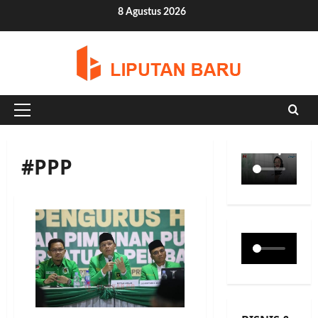
Skip
8 Agustus 2026
to
content
Primary
Menu
#PPP