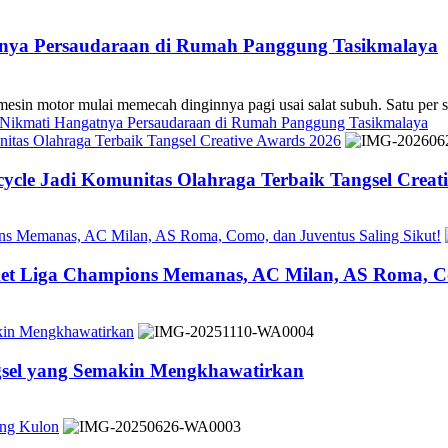
atnya Persaudaraan di Rumah Panggung Tasikmalaya
 mulai memecah dinginnya pagi usai salat subuh. Satu per sa
s Nikmati Hangatnya Persaudaraan di Rumah Panggung Tasikmalaya
tas Olahraga Terbaik Tangsel Creative Awards 2026
cle Jadi Komunitas Olahraga Terbaik Tangsel Creat
ons Memanas, AC Milan, AS Roma, Como, dan Juventus Saling Sikut!
ket Liga Champions Memanas, AC Milan, AS Roma, Co
akin Mengkhawatirkan
ngsel yang Semakin Mengkhawatirkan
ung Kulon