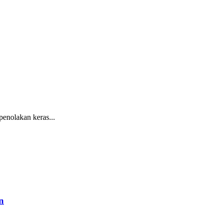
nolakan keras...
n