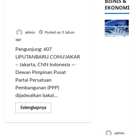
BISNIS &
Gelar Rapimnas di
EKONOMI
Yogyakarta, PPP
Umumkan Capres dan
Cawapres
admin
Posted on 3 tahun
ago
PFII
Strategis
Pengunjung: 607
untuk
LIPUTANBARU.COM//JAKARTA
Memperk
– Jakarta, CNN Indonesia —
uat
Dewan Pimpinan Pusat
Sektor
Partai Persatuan
Ekonomi
Pembangunan (PPP)
dan
dijadwalkan bakal...
Moneter
Jangka
Read
Selengkapnya
Panjang
more
about
Menenga
Gelar
h
Rapimnas
di
admin
Yogyakarta,
PPP