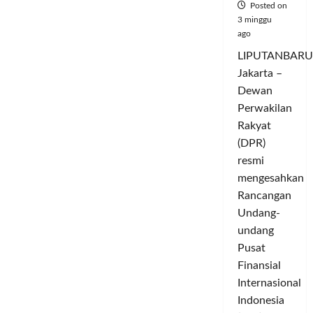
Posted on
Umumkan
Capres
3 minggu
dan
ago
Cawapres
LIPUTANBARU
Jakarta –
Dewan
Perwakilan
Rakyat
(DPR)
resmi
mengesahkan
Rancangan
Undang-
undang
Pusat
Finansial
Internasional
Indonesia