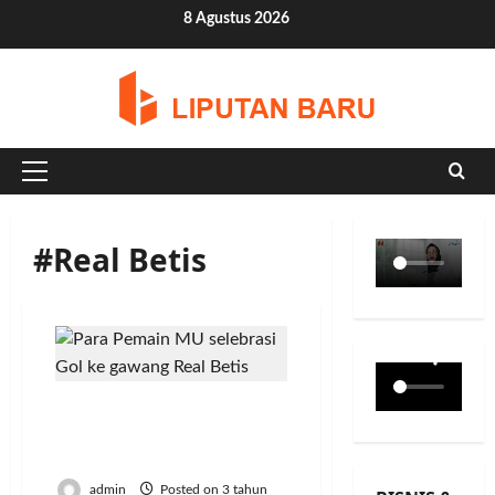
Skip
8 Agustus 2026
to
content
Primary
Menu
#Real Betis
MU Hajar Wakil Spanyol
4-1 di Babak 16 Besar Liga
Europa
admin
Posted on 3 tahun