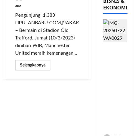
BISNIS &
ago
EKONOMI
Pengunjung: 1,383
LIPUTANBARU.COM//JAKARTA
– Bermain di Stadion Old
Trafford, Jumat (10/3/2023)
dinihari WIB, Manchester
PFII
United meraih kemenangan...
Strategis
untuk
Read
Selengkapnya
Memperk
more
about
uat
MU
Sektor
Hajar
Wakil
Ekonomi
Spanyol
dan
4-
1
Moneter
di
Babak
Jangka
16
Panjang
Besar
Liga
Menenga
Europa
h