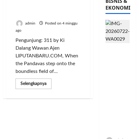
A Sufi Ballad of Striving,
BISNIS &
Noble Character, and the
EKONOMI
Warrior’s Journey Home
admin
Posted on 4 minggu
ago
Pengunjung: 311 by Ki
Dalang Wawan Ajen
PFII
Strategis
LIPUTANBARU.COM, When
untuk
the Pandavas step onto the
Memperk
boundless field of...
uat
Sektor
Read
Selengkapnya
more
Ekonomi
about
dan
WHEN
THE
Moneter
PANDAVAS
PLAY
Jangka
FOOTBALL:
Panjang
Ronaldo
Is
Menenga
Ronaldo…
h
SIUUUUUUU,
A