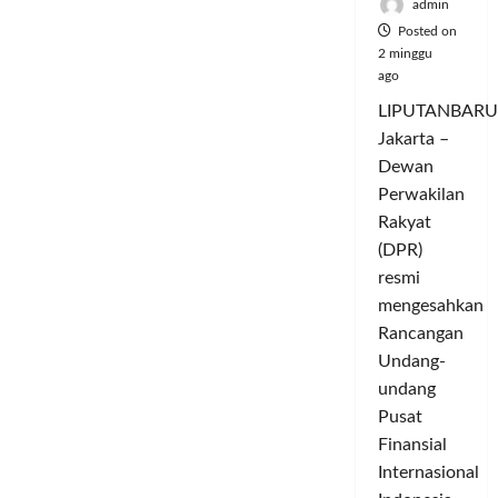
Sufi
admin
Ballad
Posted on
of
Striving,
2 minggu
Noble
ago
Character,
and
LIPUTANBARU
the
Warrior’s
Jakarta –
Journey
Home
Dewan
Perwakilan
Rakyat
(DPR)
resmi
mengesahkan
Rancangan
Undang-
undang
Pusat
Finansial
Internasional